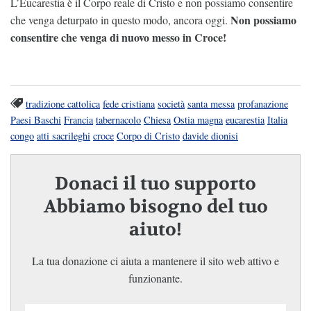
L’Eucarestia è il Corpo reale di Cristo e non possiamo consentire
Non possiamo
che venga deturpato in questo modo, ancora oggi.
consentire che venga di nuovo messo in Croce!
tradizione cattolica
fede cristiana
società
santa messa
profanazione
Paesi Baschi
Francia
tabernacolo
Chiesa
Ostia magna
eucarestia
Italia
congo
atti sacrileghi
croce
Corpo di Cristo
davide dionisi
Donaci il tuo supporto
Abbiamo bisogno del tuo
aiuto!
La tua donazione ci aiuta a mantenere il sito web attivo e
funzionante.