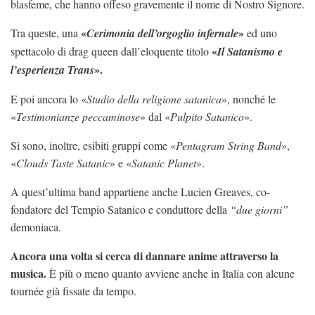
blasfeme, che hanno offeso gravemente il nome di Nostro Signore.
«
»
Tra queste, una
Cerimonia dell’orgoglio infernale
ed uno
«
spettacolo di drag queen dall’eloquente titolo
Il Satanismo e
».
l’esperienza Trans
E poi ancora lo «
Studio della religione satanica
», nonché le
«
Testimonianze peccaminose
» dal «
Pulpito Satanico
».
Si sono, inoltre, esibiti gruppi come «
Pentagram String Band
»,
«
Clouds Taste Satanic
» e «
Satanic Planet
».
A quest’ultima band appartiene anche Lucien Greaves, co-
fondatore del Tempio Satanico e conduttore della
“due giorni”
demoniaca.
Ancora una volta si cerca di dannare anime attraverso la
musica.
È più o meno quanto avviene anche in Italia con alcune
tournée già fissate da tempo.