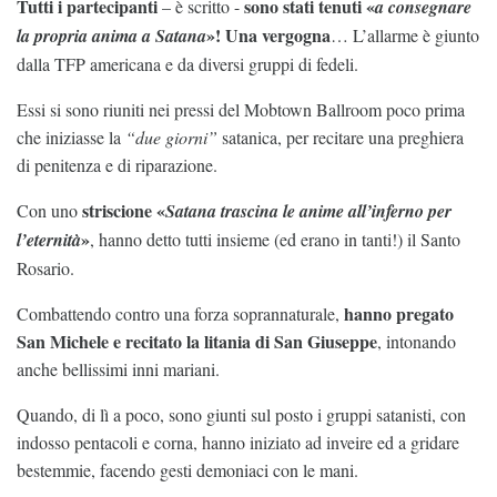
Tutti i partecipanti
sono stati tenuti «
– è scritto -
a consegnare
»! Una vergogna
la propria anima a Satana
… L’allarme è giunto
dalla TFP americana e da diversi gruppi di fedeli.
Essi si sono riuniti nei pressi del Mobtown Ballroom poco prima
che iniziasse la
“due giorni”
satanica, per recitare una preghiera
di penitenza e di riparazione.
striscione «
Con uno
Satana trascina le anime all’inferno per
»
l’eternità
, hanno detto tutti insieme (ed erano in tanti!) il Santo
Rosario.
hanno pregato
Combattendo contro una forza soprannaturale,
San Michele e recitato la litania di San Giuseppe
, intonando
anche bellissimi inni mariani.
Quando, di lì a poco, sono giunti sul posto i gruppi satanisti, con
indosso pentacoli e corna, hanno iniziato ad inveire ed a gridare
bestemmie, facendo gesti demoniaci con le mani.