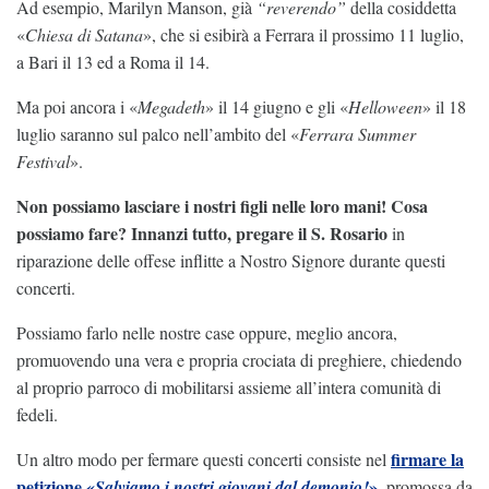
Ad esempio, Marilyn Manson, già
“reverendo”
della cosiddetta
«
Chiesa di Satana
», che si esibirà a Ferrara il prossimo 11 luglio,
a Bari il 13 ed a Roma il 14.
Ma poi ancora i «
Megadeth
» il 14 giugno e gli «
Helloween
» il 18
luglio saranno sul palco nell’ambito del «
Ferrara Summer
Festival
».
Non possiamo lasciare i nostri figli nelle loro mani! Cosa
possiamo fare? Innanzi tutto, pregare il S. Rosario
in
riparazione delle offese inflitte a Nostro Signore durante questi
concerti.
Possiamo farlo nelle nostre case oppure, meglio ancora,
promuovendo una vera e propria crociata di preghiere, chiedendo
al proprio parroco di mobilitarsi assieme all’intera comunità di
fedeli.
firmare la
Un altro modo per fermare questi concerti consiste nel
petizione «
»
Salviamo i nostri giovani dal demonio!
, promossa da