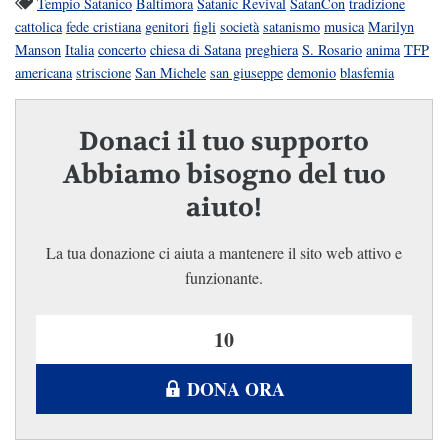
Tempio Satanico
Baltimora
Satanic Revival
SatanCon
tradizione
cattolica
fede cristiana
genitori
figli
società
satanismo
musica
Marilyn
Manson
Italia
concerto
chiesa di Satana
preghiera
S. Rosario
anima
TFP
americana
striscione
San Michele
san giuseppe
demonio
blasfemia
Donaci il tuo supporto
Abbiamo bisogno del tuo
aiuto!
La tua donazione ci aiuta a mantenere il sito web attivo e
funzionante.
DONA ORA