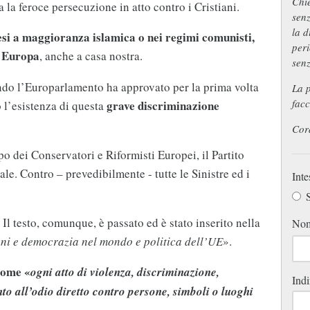
Chie
a la feroce persecuzione in atto contro i Cristiani.
senz
la d
esi a maggioranza islamica o nei regimi comunisti,
peri
Europa
”
, anche a casa nostra.
sen
ando l’Europarlamento ha approvato per la prima volta
La p
facc
grave discriminazione
o l’esistenza di questa
Cord
po dei Conservatori e Riformisti Europei, il Partito
e. Contro – prevedibilmente - tutte le Sinistre ed i
Inte
S
l testo, comunque, è passato ed è stato inserito nella
No
ani e democrazia nel mondo e politica dell’UE
».
come «
ogni atto di violenza, discriminazione,
Indi
to all’odio diretto contro persone, simboli o luoghi