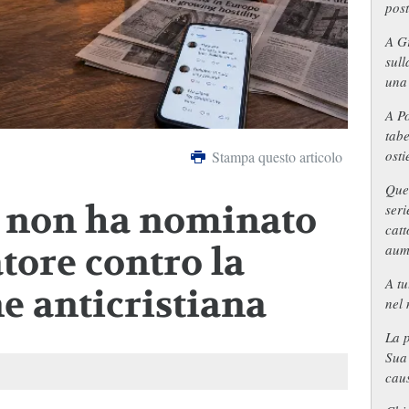
post
A Gr
sull
una 
A Po
tabe
osti
Stampa questo articolo
Ques
a non ha nominato
seri
catt
tore contro la
aume
A tu
e anticristiana
nel 
La p
Sua 
caus