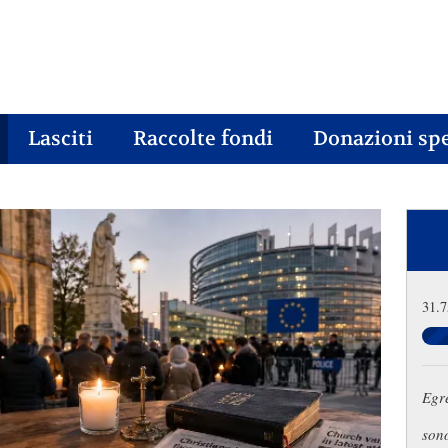
Lasciti
Raccolte fondi
Donazioni spe
31.7
Egre
son