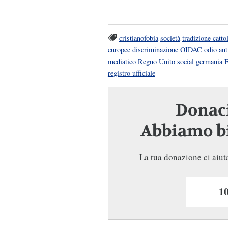
cristianofobia
società
tradizione catto
europee
discriminazione
OIDAC
odio ant
mediatico
Regno Unito
social
germania
E
registro ufficiale
Donaci
Abbiamo bi
La tua donazione ci aiuta