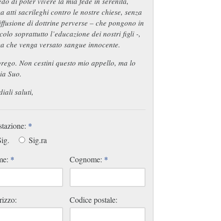
do di poter vivere la mia fede in serenità,
a atti sacrileghi contro le nostre chiese, senza
iffusione di dottrine perverse – che pongono in
colo soprattutto l’educazione dei nostri figli -,
za che venga versato sangue innocente.
rego. Non cestini questo mio appello, ma lo
ia Suo.
iali saluti,
stazione:
*
ig.
Sig.ra
me:
*
Cognome:
*
rizzo:
Codice postale: