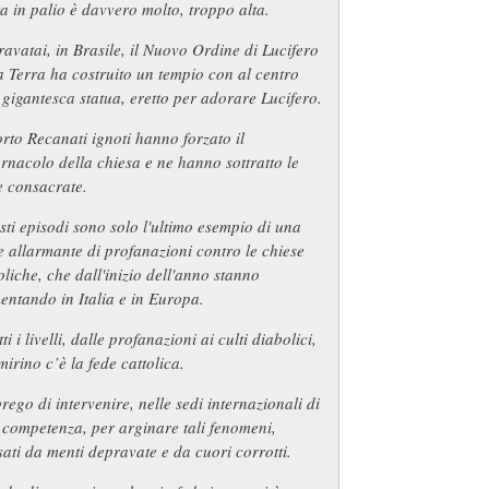
a in palio è davvero molto, troppo alta.
avatai, in Brasile, il Nuovo Ordine di Lucifero
a Terra ha costruito un tempio con al centro
gigantesca statua, eretto per adorare Lucifero.
rto Recanati ignoti hanno forzato il
rnacolo della chiesa e ne hanno sottratto le
e consacrate.
ti episodi sono solo l'ultimo esempio di una
e allarmante di profanazioni contro le chiese
oliche, che dall'inizio dell'anno stanno
ntando in Italia e in Europa.
tti i livelli, dalle profanazioni ai culti diabolici,
mirino c’è la fede cattolica.
rego di intervenire, nelle sedi internazionali di
competenza, per arginare tali fenomeni,
ati da menti depravate e da cuori corrotti.