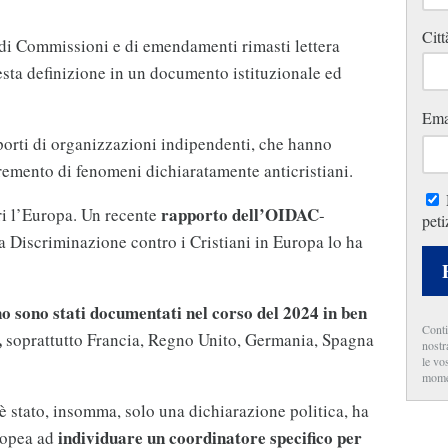
Citt
 di Commissioni e di emendamenti rimasti lettera
uesta definizione in un documento istituzionale ed
Ema
pporti di organizzazioni indipendenti, che hanno
cremento di fenomeni dichiaratamente anticristiani.
rapporto dell’OIDAC
i l’Europa. Un recente
-
peti
la Discriminazione contro i Cristiani in Europa lo ha
no sono stati documentati nel corso del 2024 in ben
Conti
,
soprattutto Francia, Regno Unito, Germania, Spagna
nostr
le vo
mome
è stato, insomma, solo una dichiarazione politica, ha
individuare un coordinatore specifico per
ropea ad