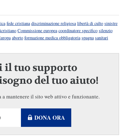
lica
fede cristiana
discriminazione religiosa
libertà di culto
sinistre
icristiano
Commissione europea
coordinatore specifico
silenzio
uropa
aborto
formazione medica obbligatoria
spagna
sanitari
 il tuo supporto
sogno del tuo aiuto!
 a mantenere il sito web attivo e funzionante.
DONA ORA