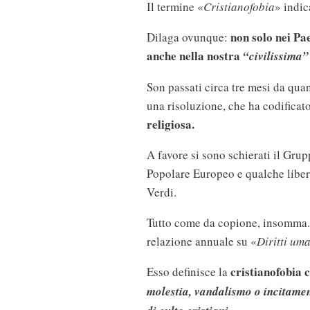
Il termine «
Cristianofobia
» indic
non solo nei Pa
Dilaga ovunque:
anche nella nostra
“civilissima
Son passati circa tre mesi da qu
una risoluzione, che ha codificat
religiosa.
A favore si sono schierati il Grup
Popolare Europeo e qualche liberal
Verdi.
Tutto come da copione, insomma. I
relazione annuale su «
Diritti um
cristianofobia 
Esso definisce la
molestia, vandalismo o incitamen