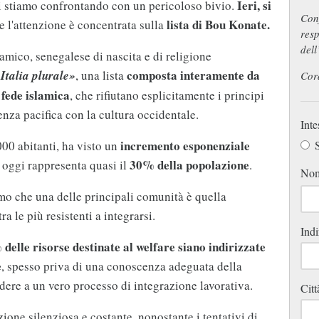
Ieri, si
ci stiamo confrontando con un pericoloso bivio.
Con
lista di Bou Konate.
e l'attenzione è concentrata sulla
resp
dell
lamico, senegalese di nascita e di religione
composta interamente da
Italia plurale»
, una lista
Cor
 fede islamica
, che rifiutano esplicitamente i principi
enza pacifica con la cultura occidentale.
Inte
incremento esponenziale
00 abitanti, ha visto un
S
30% della popolazione
e oggi rappresenta quasi il
.
No
mo che una delle principali comunità è quella
ra le più resistenti a integrarsi.
Indi
delle risorse destinate al welfare siano indirizzate
e
, spesso priva di una conoscenza adeguata della
edere a un vero processo di integrazione lavorativa.
Citt
ione silenziosa e costante, nonostante i tentativi di