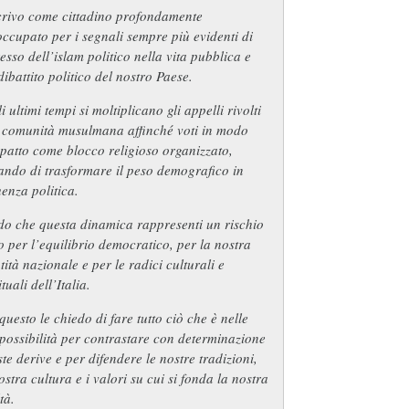
crivo come cittadino profondamente
ccupato per i segnali sempre più evidenti di
esso dell’islam politico nella vita pubblica e
dibattito politico del nostro Paese.
i ultimi tempi si moltiplicano gli appelli rivolti
a comunità musulmana affinché voti in modo
patto come blocco religioso organizzato,
ando di trasformare il peso demografico in
uenza politica.
do che questa dinamica rappresenti un rischio
o per l’equilibrio democratico, per la nostra
tità nazionale e per le radici culturali e
ituali dell’Italia.
questo le chiedo di fare tutto ciò che è nelle
possibilità per contrastare con determinazione
te derive e per difendere le nostre tradizioni,
ostra cultura e i valori su cui si fonda la nostra
ltà.