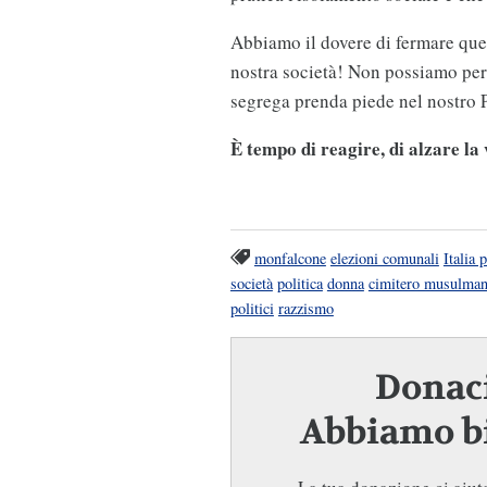
Abbiamo il dovere di fermare ques
nostra società! Non possiamo per
segrega prenda piede nel nostro 
È tempo di reagire, di alzare la 
monfalcone
elezioni comunali
Italia 
società
politica
donna
cimitero musulma
politici
razzismo
Donaci
Abbiamo bi