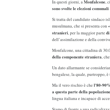
Monfalcone
In questi giorni, a
, 
sono svolte le elezioni comunali
Si tratta del candidato sindaco is
musulmana, che si presenta con
«
stranieri
di
, per la maggior parte
dell’assimilazione e della conviv
Monfalcone, una cittadina di 30.0
della componente straniera
, ch
Un dato allarmante se consideria
bengalese, la quale, purtroppo, è t
l'80-90% 
Ma il vero rischio è che
a questa parte della popolazion
lingua italiana e incapace di acc
Siamo di fronte a una radicalizzaz