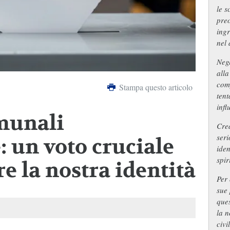
le s
preo
ingr
nel 
Negl
all
com
Stampa questo articolo
tent
infl
munali
Cre
seri
 un voto cruciale
iden
spir
e la nostra identità
Per 
sue 
ques
la n
civi