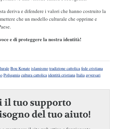
ta deriva e difendere i valori che hanno costruito la
mettere che un modello culturale che opprime e
Paese.
voce e di proteggere la nostra identità!
plurale
Bou Konate
islamismo
tradizione cattolica
fede cristiana
no
Poligamia
cultura cattolica
identità cristiana
Italia
avversari
 il tuo supporto
sogno del tuo aiuto!