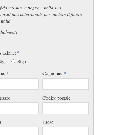
fido nel suo impegno e nella sua
onsabilità istituzionale per tutelare il futuro
’Italia.
dialmente,
stazione:
*
ig.
Sig.ra
me:
*
Cognome:
*
rizzo:
Codice postale:
à:
Paese: