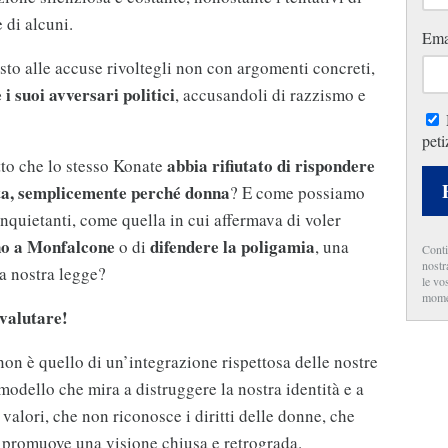
e di alcuni.
Ema
to alle accuse rivoltegli non con argomenti concreti,
 i suoi avversari politici
, accusandoli di razzismo e
peti
abbia rifiutato di rispondere
to che lo stesso Konate
ta, semplicemente perché donna
? E come possiamo
inquietanti, come quella in cui affermava di voler
no a Monfalcone
difendere la poligamia
o di
, una
Conti
nostr
la nostra legge?
le vo
mome
ovalutare!
on è quello di un’integrazione rispettosa delle nostre
 modello che mira a distruggere la nostra identità e a
 valori, che non riconosce i diritti delle donne, che
e promuove una visione chiusa e retrograda.