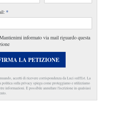
il:
*
Mantienimi informato via mail riguardo questa
zione
FIRMA LA PETIZIONE
nuando, accetti di ricevere corrispondenza da Luci sull'Est. La
a politica sulla privacy spiega come proteggiamo e utilizziamo
stre informazioni. È possibile annullare l'iscrizione in qualsiasi
nto.