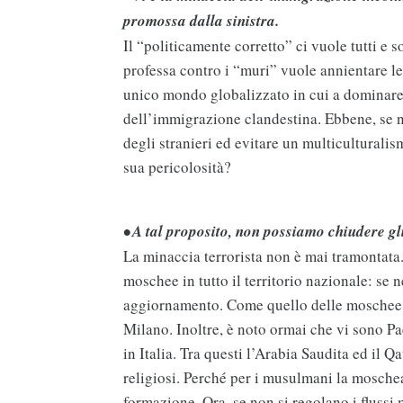
promossa dalla sinistra.
Il “politicamente corretto” ci vuole tutti e s
professa contro i “muri” vuole annientare le p
unico mondo globalizzato in cui a dominare è
dell’immigrazione clandestina. Ebbene, se 
degli stranieri ed evitare un multiculturalis
sua pericolosità?
• A tal proposito, non possiamo chiudere gl
La minaccia terrorista non è mai tramontata.
moschee in tutto il territorio nazionale: se 
aggiornamento. Come quello delle moschee a
Milano. Inoltre, è noto ormai che vi sono Pae
in Italia. Tra questi l’Arabia Saudita ed il Q
religiosi. Perché per i musulmani la mosche
formazione. Ora, se non si regolano i flussi 