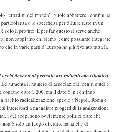
olo “cittadini del mondo”, vuole abbattere i confini, si
articolarità e le specificità per diluire tutto in un
 solo il profitto. E per far questo si serve anche
noi non sappiamo chi siamo, come possiamo integrare
mo che in varie parti d’Europa ha già rivelato tutta la
i occhi davanti al pericolo del radicalismo islamico.
 Ed aumenta il numero di associazioni, centri studi e
ne contano oltre 1.200, ma il dato è in continuo
 rischio radicalizzazione, specie a Napoli, Roma e
si interessati a finanziare progetti di islamizzazione
atar, i cui scopi sono ovviamente politici oltre che
a non è solo un luogo di culto, ma anche di
migratori e non si vigila su quel che viene predicato in