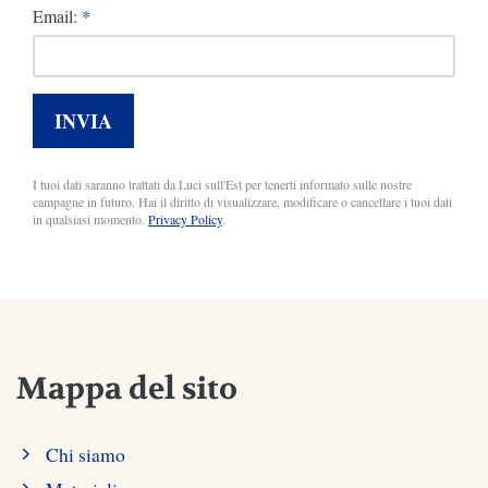
Email:
*
INVIA
I tuoi dati saranno trattati da Luci sull'Est per tenerti informato sulle nostre
campagne in futuro. Hai il diritto di visualizzare, modificare o cancellare i tuoi dati
in qualsiasi momento.
Privacy Policy
.
Mappa del sito
Chi siamo