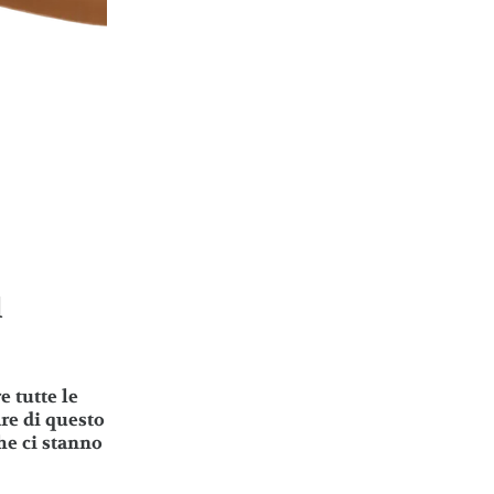
l
e tutte le
are di questo
he ci stanno