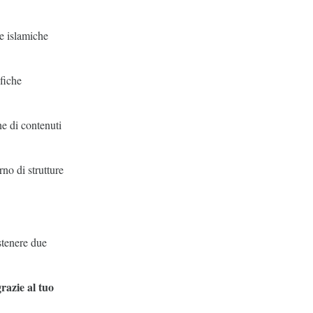
ze islamiche
afiche
ne di contenuti
no di strutture
stenere due
grazie al tuo