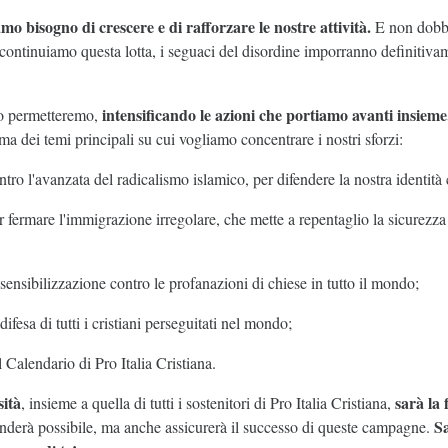
mo bisogno di crescere e di rafforzare le nostre attività.
E non dobbi
continuiamo questa lotta, i seguaci del disordine imporranno definitivam
intensificando le azioni che portiamo avanti insieme
lo permetteremo,
ma dei temi principali su cui vogliamo concentrare i nostri sforzi:
ro l'avanzata del radicalismo islamico, per difendere la nostra identità c
fermare l'immigrazione irregolare, che mette a repentaglio la sicurezza 
ensibilizzazione contro le profanazioni di chiese in tutto il mondo;
fesa di tutti i cristiani perseguitati nel mondo;
 Calendario di Pro Italia Cristiana.
sità
sarà la 
, insieme a quella di tutti i sostenitori di Pro Italia Cristiana,
S
nderà possibile, ma anche assicurerà il successo di queste campagne.