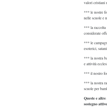
valori cristiani
*** le nostre fo
nelle scuole e n
*** la raccolta
considerate off
*** le campagne
esoterici, satan
*** la nostra b
e attività ecclesi
*** il nostro fo
*** la nostra r
scuole per bambi
Queste e altre 
sostegno attivo