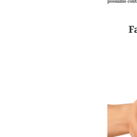
possiamo conta
F