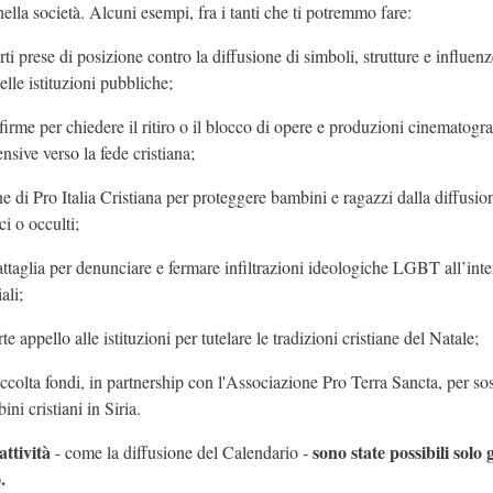
 nella società. Alcuni esempi, fra i tanti che ti potremmo fare:
rti prese di posizione contro la diffusione di simboli, strutture e influen
elle istituzioni pubbliche;
 firme per chiedere il ritiro o il blocco di opere e produzioni cinematogr
ensive verso la fede cristiana;
 di Pro Italia Cristiana per proteggere bambini e ragazzi dalla diffusio
ici o occulti;
attaglia per denunciare e fermare infiltrazioni ideologiche LGBT all’inter
ali;
rte appello alle istituzioni per tutelare le tradizioni cristiane del Natale;
accolta fondi, in partnership con l'Associazione Pro Terra Sancta, per so
ni cristiani in Siria.
attività
sono state possibili solo 
- come la diffusione del Calendario -
.