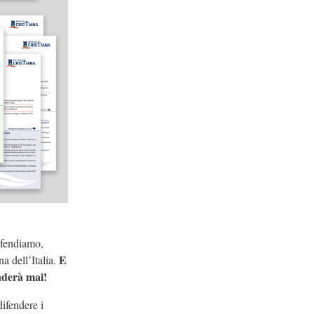
difendiamo,
E
a dell’Italia.
enderà mai!
ifendere i