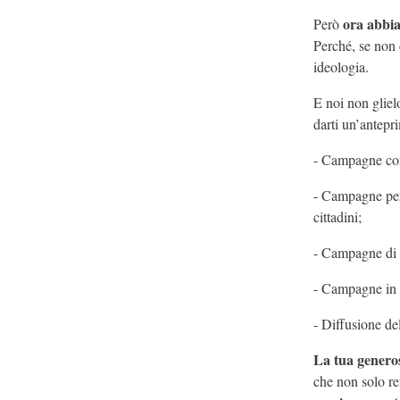
ora abbia
Però
Perché, se non 
ideologia.
E noi non glie
darti un’antepri
- Campagne cont
- Campagne per 
cittadini;
- Campagne di s
- Campagne in di
- Diffusione del
La tua genero
che non solo re