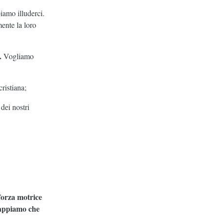
amo illuderci.
ente la loro
.
Vogliamo
ristiana;
dei nostri
forza motrice
appiamo che