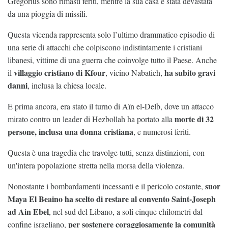
Gregorius sono rimasti feriti, mentre la sua casa è stata devastata
da una pioggia di missili.
Questa vicenda rappresenta solo l’ultimo drammatico episodio di
una serie di attacchi che colpiscono indistintamente i cristiani
libanesi, vittime di una guerra che coinvolge tutto il Paese. Anche
villaggio cristiano di Kfour
ha subito gravi
il
, vicino Nabatieh,
danni
, inclusa la chiesa locale.
E prima ancora, era stato il turno di Aïn el-Delb, dove un attacco
morte di 32
mirato contro un leader di Hezbollah ha portato alla
persone, inclusa una donna cristiana
, e numerosi feriti.
Questa è una tragedia che travolge tutti, senza distinzioni, con
un'intera popolazione stretta nella morsa della violenza.
suor
Nonostante i bombardamenti incessanti e il pericolo costante,
Maya El Beaino ha scelto di restare al convento Saint-Joseph
ad Ain Ebel
, nel sud del Libano, a soli cinque chilometri dal
per sostenere coraggiosamente la comunità
confine israeliano,