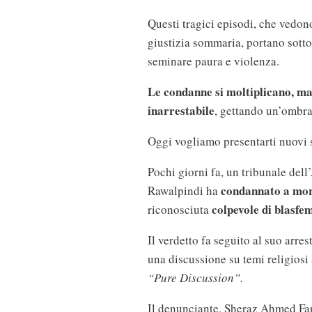
Questi tragici episodi, che vedon
giustizia sommaria, portano sotto 
seminare paura e violenza.
Le condanne si moltiplicano, ma i
inarrestabile
, gettando un’ombra
Oggi vogliamo presentarti nuovi 
Pochi giorni fa, un tribunale dell
condannato a mor
Rawalpindi ha
colpevole di blasfem
riconosciuta
Il verdetto fa seguito al suo arres
una discussione su temi religios
“Pure Discussion”.
Il denunciante, Sheraz Ahmed Fa