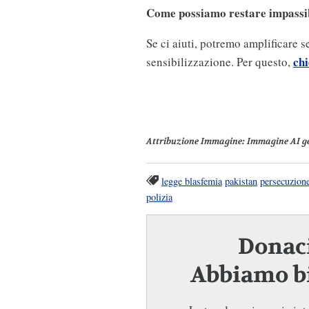
Come possiamo restare impassibi
Se ci aiuti, potremo amplificare 
chi
sensibilizzazione. Per questo,
Attribuzione Immagine
: Immagine AI g
legge blasfemia
pakistan
persecuzion
polizia
Donaci
Abbiamo bi