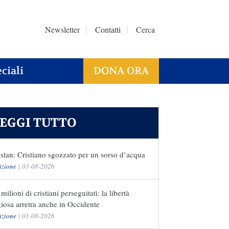
Newsletter
Contatti
Cerca
ciali
DONA ORA
EGGI TUTTO
stan: Cristiano sgozzato per un sorso d’acqua
izione
|
03-08-2026
milioni di cristiani perseguitati: la libertà
giosa arretra anche in Occidente
izione
|
01-08-2026