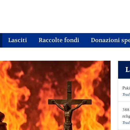
Lasciti
Raccolte fondi
Donazioni spe
L
Paki
Trad
388 
reli
Trad