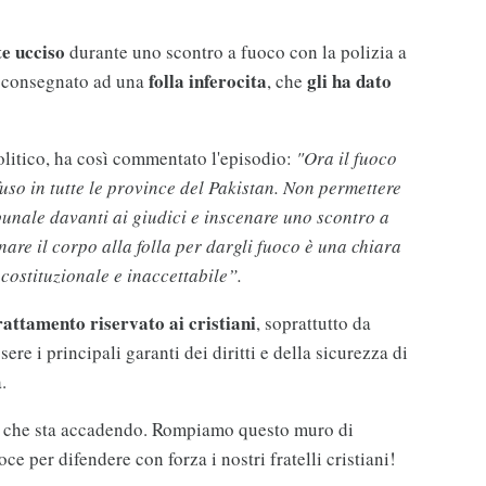
te ucciso
durante uno scontro a fuoco con la polizia a
folla inferocita
gli ha dato
o consegnato ad una
, che
olitico, ha così commentato l'episodio:
"Ora il fuoco
ffuso in tutte le province del Pakistan. Non permettere
ibunale davanti ai giudici e inscenare uno scontro a
nare il corpo alla folla per dargli fuoco è una chiara
ncostituzionale e inaccettabile”.
rattamento riservato ai cristiani
, soprattutto da
re i principali garanti dei diritti e della sicurezza di
.
iò che sta accadendo. Rompiamo questo muro di
ce per difendere con forza i nostri fratelli cristiani!