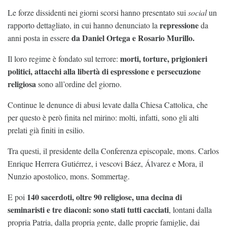
Le forze dissidenti nei giorni scorsi hanno presentato sui
social
un
repressione
rapporto dettagliato, in cui hanno denunciato la
da
da Daniel Ortega e Rosario Murillo.
anni posta in essere
morti, torture, prigionieri
Il loro regime è fondato sul terrore:
politici, attacchi alla libertà di espressione e persecuzione
religiosa
sono all’ordine del giorno.
Continue le denunce di abusi levate dalla Chiesa Cattolica, che
per questo è però finita nel mirino: molti, infatti, sono gli alti
prelati già finiti in esilio.
Tra questi, il presidente della Conferenza episcopale, mons. Carlos
Enrique Herrera Gutiérrez, i vescovi Báez, Álvarez e Mora, il
Nunzio apostolico, mons. Sommertag.
140 sacerdoti, oltre 90 religiose, una decina di
E poi
seminaristi e tre diaconi: sono stati tutti cacciati
, lontani dalla
propria Patria, dalla propria gente, dalle proprie famiglie, dai