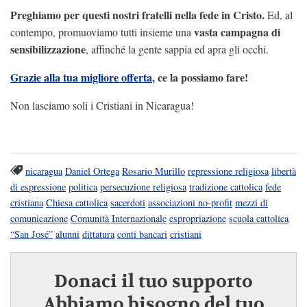
Preghiamo per questi nostri fratelli nella fede in Cristo.
Ed, al
vasta campagna di
contempo, promuoviamo tutti insieme una
sensibilizzazione
, affinché la gente sappia ed apra gli occhi.
Grazie alla tua migliore offerta
, ce la possiamo fare!
Non lasciamo soli i Cristiani in Nicaragua!
nicaragua
Daniel Ortega
Rosario Murillo
repressione religiosa
libertà
di espressione
politica
persecuzione religiosa
tradizione cattolica
fede
cristiana
Chiesa cattolica
sacerdoti
associazioni no-profit
mezzi di
comunicazione
Comunità Internazionale
espropriazione
scuola cattolica
“San José”
alunni
dittatura
conti bancari
cristiani
Donaci il tuo supporto
Abbiamo bisogno del tuo