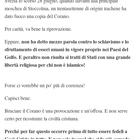
Svezia lo scorso 28 giugno, quando davanti alla principale
moschea di Stoccolma, un trentasettenne di origini irachene ha
dato fuoco una copia del Corano.
Per carità, va bene la riprovazione.
non ha detto mezzo parola contro lo schiavismo e lo
Eppure,
sfruttamento di esseri umani in vigore proprio nei Paesi del
Golfo. E peraltro non risulta si tratti di Stati con una grande
libertà religiosa per chi non è islamico!
Forse ci vorrebbe un po’ più di coerenza!
Capisci bene.
Bruciare il Corano è una provocazione e un’offesa. E non serve
certo per ricostruire la civiltà cristiana.
Perché per far questo occorre prima di tutto essere fedeli a
Gesù Cristo in tutto. E non solo in quel che ci fa più comodo.