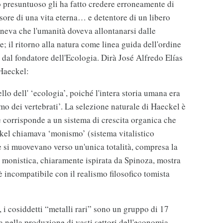
 presuntuoso gli ha fatto credere erroneamente di
ssore di una vita eterna… e detentore di un libero
teneva che l'umanità doveva allontanarsi dalle
; il ritorno alla natura come linea guida dell'ordine
 dal fondatore dell'Ecologia. Dirà José Alfredo Elías
Haeckel:
o dell' ‘ecologia’, poiché l'intera storia umana era
amo dei vertebrati’. La selezione naturale di Haeckel è
 corrisponde a un sistema di crescita organica che
ckel chiamava ‘monismo’ (sistema vitalistico
ze si muovevano verso un'unica totalità, compresa la
monistica, chiaramente ispirata da Spinoza, mostra
 è incompatibile con il realismo filosofico tomista
 i cosiddetti “metalli rari” sono un gruppo di 17
ra nella produzione di vasti settori dell'economia