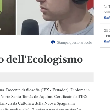
La T
comp
Trad
Gli 
l’Eu
Trad
Stampa questo articolo
ro dell'Ecologismo
. Docente di filosofia (IEX - Ecuador). Diploma in
l Norte Santo Tomás de Aquino. Certificato dell'IEX -
Università Cattolica della Nuova Spagna, in
losofia medievale", "Logica e pensiero critico" e