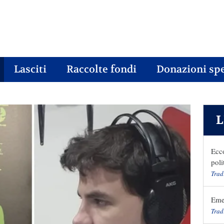
Lasciti
Raccolte fondi
Donazioni spe
L
Ecc
poli
Trad
Emer
Trad