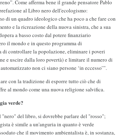
terreno”. Come afferma bene il grande pensatore Pablo
 prefazione al Libro nero dell'ecologismo:
rno di un quadro ideologico che ha poco a che fare con
ento e la ricreazione della nuova sinistra, che a sua
opera a basso costo dal potere finanziario
ero il mondo e in questo programma di
 di controllare la popolazione, eliminare i poveri
ne e uscire dalla loro povertà) e limitare il numero di
automatizzato non ci siano persone ‘in eccesso’”.
re con la tradizione di esporre tutto ciò che di
offre al mondo come una nuova religione salvifica.
ogia verde?
l "nero" del libro, si dovrebbe parlare del "rosso";
logista è simile a un'anguria in quanto è verde
 assodato che il movimento ambientalista è, in sostanza,