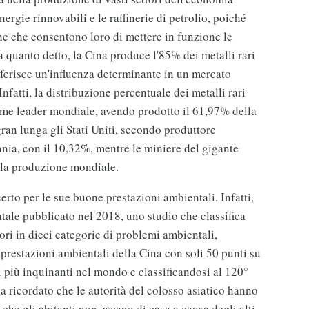
energie rinnovabili e le raffinerie di petrolio, poiché
he che consentono loro di mettere in funzione le
a quanto detto, la Cina produce l'85% dei metalli rari
onferisce un'influenza determinante in un mercato
Infatti, la distribuzione percentuale dei metalli rari
ome leader mondiale, avendo prodotto il 61,97% della
ran lunga gli Stati Uniti, secondo produttore
nia, con il 10,32%, mentre le miniere del gigante
lla produzione mondiale.
rto per le sue buone prestazioni ambientali. Infatti,
tale pubblicato nel 2018, uno studio che classifica
ori in dieci categorie di problemi ambientali,
e prestazioni ambientali della Cina con soli 50 punti su
i più inquinanti nel mondo e classificandosi al 120°
va ricordato che le autorità del colosso asiatico hanno
e che gli abitanti non escano di casa a causa degli alti