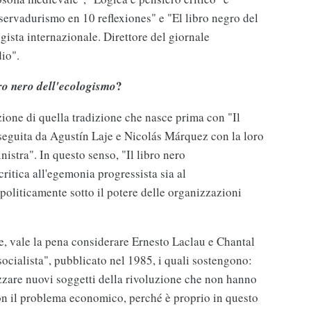
ervadurismo en 10 reflexiones" e "El libro negro del
ista internazionale. Direttore del giornale
io".
?
bro nero dell'ecologismo
zione di quella tradizione che nasce prima con "Il
seguita da Agustín Laje e Nicolás Márquez con la loro
nistra". In questo senso, "Il libro nero
ritica all'egemonia progressista sia al
politicamente sotto il potere delle organizzazioni
e, vale la pena considerare Ernesto Laclau e Chantal
ocialista", pubblicato nel 1985, i quali sostengono:
zare nuovi soggetti della rivoluzione che non hanno
on il problema economico, perché è proprio in questo