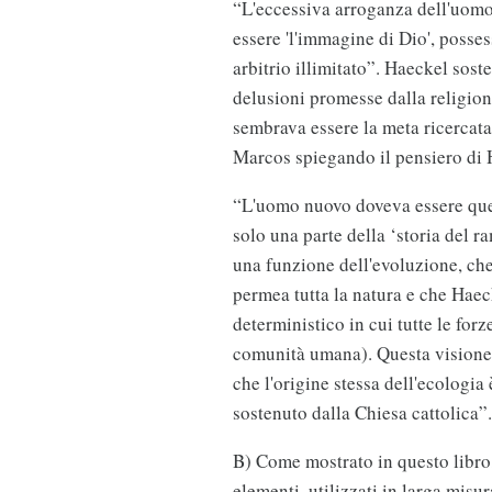
“L'eccessiva arroganza dell'uomo
essere 'l'immagine di Dio', posse
arbitrio illimitato”. Haeckel sos
delusioni promesse dalla religione
sembrava essere la meta ricercata
Marcos spiegando il pensiero di 
“L'uomo nuovo doveva essere quell
solo una parte della ‘storia del r
una funzione dell'evoluzione, che
permea tutta la natura e che Hae
deterministico in cui tutte le for
comunità umana). Questa visione 
che l'origine stessa dell'ecologia
sostenuto dalla Chiesa cattolica”.
B) Come mostrato in questo libro,
elementi, utilizzati in larga misu