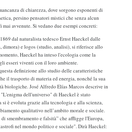
 mancanza di chiarezza, dove sorgono esponenti di
etica, persino pensatori mistici che senza alcun
i mai avvenute. Si vedano due esempi concreti:
1869 dal naturalista tedesco Ernst Haeckel dalle
dimora) e logos (studio, analisi), si riferisce allo
 momento, Haeckel ha inteso l'ecologia come la
gli esseri viventi con il loro ambiente.
esta definizione allo studio delle caratteristiche
e il trasporto di materia ed energia, nonché la sua
tà biologiche. José Alfredo Elías Marcos descrive in
o "L'enigma dell'universo" di Haeckel è stato
si è evoluta grazie alla tecnologia e alla scienza,
iamento qualitativo nell’ambito morale e sociale.
 di smembramento e falsità” che affligge l'Europa,
astrofi nel mondo politico e sociale". Dirà Haeckel: