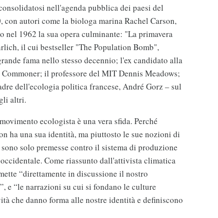
onsolidatosi nell'agenda pubblica dei paesi del
, con autori come la biologa marina Rachel Carson,
ato nel 1962 la sua opera culminante: "La primavera
rlich, il cui bestseller "The Population Bomb",
grande fama nello stesso decennio; l'ex candidato alla
rry Commoner; il professore del MIT Dennis Meadows;
padre dell'ecologia politica francese, André Gorz – sul
li altri.
 movimento ecologista è una vera sfida. Perché
on ha una sua identità, ma piuttosto le sue nozioni di
e sono solo premesse contro il sistema di produzione
à occidentale. Come riassunto dall'attivista climatica
tte “direttamente in discussione il nostro
e “le narrazioni su cui si fondano le culture
ività che danno forma alle nostre identità e definiscono