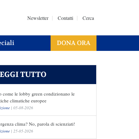
Newsletter
Contatti
Cerca
ciali
DONA ORA
EGGI TUTTO
o come le lobby green condizionano le
tiche climatiche europee
izione
|
05-08-2026
genza clima? No, parola di scienziati!
izione
|
25-05-2026