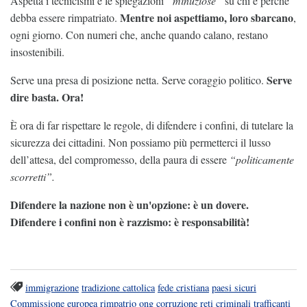
Aspetta i tecnicismi e le spiegazioni
“minuziose”
su chi e perché
Mentre noi aspettiamo, loro sbarcano
debba essere rimpatriato.
,
ogni giorno. Con numeri che, anche quando calano, restano
insostenibili.
Serve
Serve una presa di posizione netta. Serve coraggio politico.
dire basta. Ora!
È ora di far rispettare le regole, di difendere i confini, di tutelare la
sicurezza dei cittadini. Non possiamo più permetterci il lusso
dell’attesa, del compromesso, della paura di essere
“politicamente
scorretti”.
Difendere la nazione non è un'opzione: è un dovere.
Difendere i confini non è razzismo: è responsabilità!
immigrazione
tradizione cattolica
fede cristiana
paesi sicuri
Commissione europea
rimpatrio
ong
corruzione
reti criminali
trafficanti