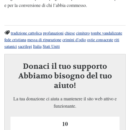
e per la conversione di chi l’abbia commesso.
tradizione cattolica
profanazioni
chiese
cimitero
tombe vandalizzate
fede cristiana
messa di riparazione
crimini d’odio
ostie consacrate
riti
satanici
sacrilegi
Italia
Stati Uniti
Donaci il tuo supporto
Abbiamo bisogno del tuo
aiuto!
La tua donazione ci aiuta a mantenere il sito web attivo e
funzionante.