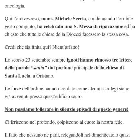
oncologia.
mons. Michele Seccia
Qui l’arcivescovo,
, condannando l’orribile
ha celebrato una S. Messa di riparazione
gesto compiuto,
ed ha
chiesto che tutte le chiese della Diocesi facessero la stessa cosa.
Credi che sia finita qui? Nient’affatto!
ignoti hanno rimosso tre lettere
Lo scorso 23 settembre sempre
della parola
dal portone
della chiesa di
“santa”
principale
Santa Lucia
, a Oristano.
Le forze dell’ordine hanno ricordato come alcuni sacrilegi siano
già avvenuti presso quest’edificio sacro.
Non possiamo tollerare in silenzio episodi di questo genere!
Ci feriscono nel profondo, colpiscono al cuore la nostra fede.
Il fatto che nessuno ne parli, relegandoli nel dimenticatoio quasi