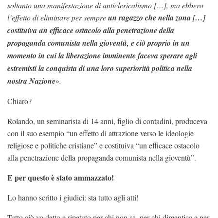
soltanto una manifestazione di anticlericalismo […], ma ebbero
l’effetto di eliminare per sempre
un ragazzo che nella zona […]
costituiva un efficace ostacolo alla penetrazione della
propaganda comunista nella gioventù, e ciò proprio in un
momento in cui la liberazione imminente faceva sperare agli
estremisti la conquista di una loro superiorità politica nella
nostra Nazione
»
.
Chiaro?
Rolando, un seminarista di 14 anni, figlio di contadini, produceva
con il suo esempio “un effetto di attrazione verso le ideologie
religiose e politiche cristiane” e costituiva “un efficace ostacolo
alla penetrazione della propaganda comunista nella gioventù”.
E per questo è stato ammazzato!
Lo hanno scritto i giudici: sta tutto agli atti!
Tutto ciò va detto e ripetuto per chi non sa, per chi dimentica e per