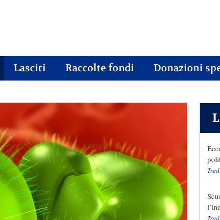
Lasciti
Raccolte fondi
Donazioni spe
L
Ecc
poli
Trad
Scuo
l’in
Trad