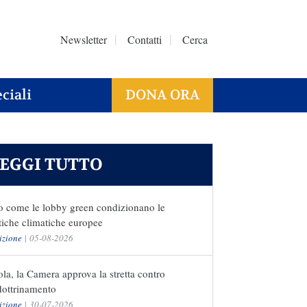
Newsletter
Contatti
Cerca
ciali
DONA ORA
EGGI TUTTO
o come le lobby green condizionano le
tiche climatiche europee
izione
|
05-08-2026
la, la Camera approva la stretta contro
dottrinamento
izione
|
30-07-2026