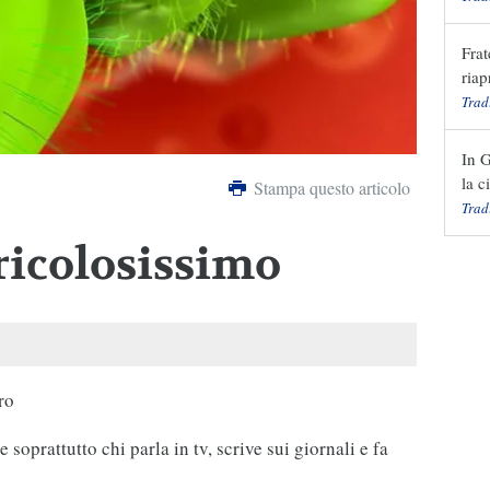
Frat
riap
Trad
In G
la c
Stampa questo articolo
Trad
ricolosissimo
ro
soprattutto chi parla in tv, scrive sui giornali e fa