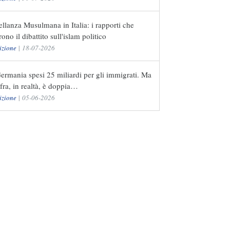
ellanza Musulmana in Italia: i rapporti che
rono il dibattito sull'islam politico
izione
|
18-07-2026
ermania spesi 25 miliardi per gli immigrati. Ma
ifra, in realtà, è doppia…
izione
|
05-06-2026