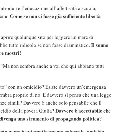
ntrodurre l’educazione all’affettività a scuola,
Come se non ci fosse già sufficiente libertà
lemi.
aprire qualunque sito per leggere un mare di
Il sonno
ebbe tutto ridicolo se non fosse drammatico.
re mostri!
“Ma non sembra anche a voi che qui abbiano tutti
cato” con un omicidio? Esiste davvero un’emergenza
sembra proprio di no. E davvero si pensa che una legge
lenze simili? Davvero è anche solo pensabile che il
Davvero è accettabile che
icidio della povera Giulia?
o divenga uno strumento di propaganda politica?
nto uomo è automaticamente colpevole, omicida,