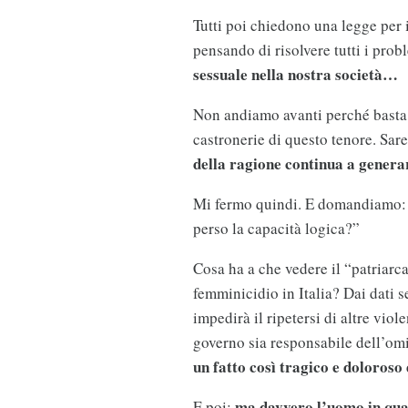
Tutti poi chiedono una legge per i
pensando di risolvere tutti i prob
sessuale nella nostra società…
Non andiamo avanti perché basta 
castronerie di questo tenore. Sar
della ragione continua a genera
Mi fermo quindi. E domandiamo: 
perso la capacità logica?”
Cosa ha a che vedere il “patriar
femminicidio in Italia? Dai dati 
impedirà il ripetersi di altre vio
governo sia responsabile dell’om
un fatto così tragico e doloros
ma davvero l’uomo in qua
E poi: