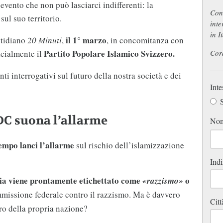
 evento che non può lasciarci indifferenti: la
Con 
sul suo territorio.
inte
in I
il 1° marzo
otidiano
20 Minuti
,
, in concomitanza con
Partito Popolare Islamico Svizzero.
icialmente il
Cor
ti interrogativi sul futuro della nostra società e dei
Inte
S
DC suona l’allarme
No
empo lanci l’allarme
sul rischio dell’islamizzazione
Indi
cia viene prontamente etichettato come
o
«razzismo»
missione federale contro il razzismo. Ma è davvero
Citt
uro della propria nazione?