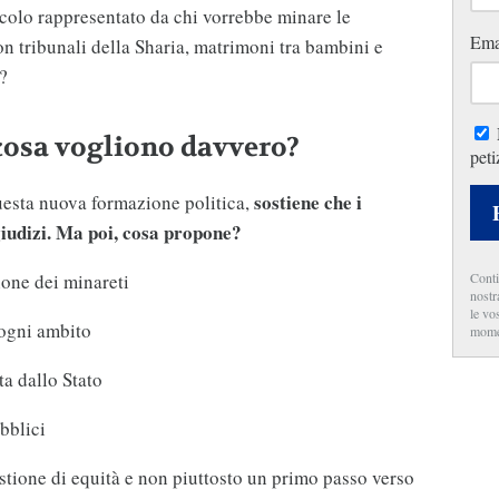
icolo rappresentato da chi vorrebbe minare le
Ema
on tribunali della Sharia, matrimoni tra bambini e
i?
cosa vogliono davvero?
peti
sostiene che i
uesta nuova formazione politica,
iudizi. Ma poi, cosa propone?
one dei minareti
Conti
nostr
le vo
 ogni ambito
mome
a dallo Stato
bblici
stione di equità e non piuttosto un primo passo verso