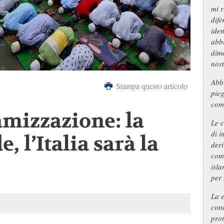
mi r
dife
iden
abbi
dimo
nost
Abbi
Stampa questo articolo
pieg
comp
amizzazione: la
Le c
di i
, l’Italia sarà la
deri
come
isla
per 
La 
conc
prot