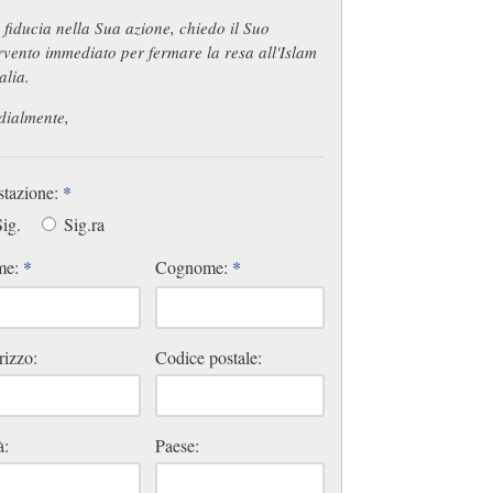
fiducia nella Sua azione, chiedo il Suo
rvento immediato per fermare la resa all'Islam
talia.
dialmente,
stazione:
*
ig.
Sig.ra
me:
*
Cognome:
*
rizzo:
Codice postale:
à:
Paese: