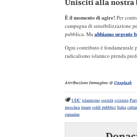
Unisciti alla nostra 
È il momento di agire!
Per contr
campagna di sensibilizzazione per
abbiamo urgente bi
pubblica. Ma
Ogni contributo è fondamentale pe
radicalismo islamico prenda piede
Attribuzione Immagine:
@
Unsplash
UDC
islamismo
società
svizzera
Part
moschea
imam
soldi pubblici
Italia
cultur
ramadan
Donaci