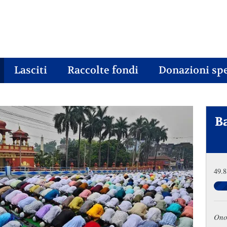
Lasciti
Raccolte fondi
Donazioni spe
B
49.8
Ono