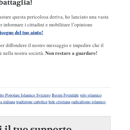
battaglia!
astare questa pericolosa deriva, ho lanciato una vasta
 informare i cittadini e mobilitare l’opinione
sogno del tuo aiuto!
r diffondere il nostro messaggio e impedire che il
Non restare a guardare!
 nella nostra società.
ito Popolare Islamico Svizzero
Besim Fejzulahi
velo islamico
a italiana
tradizione cattolica
fede cristiana
radicalismo islamico
 il tuo supporto