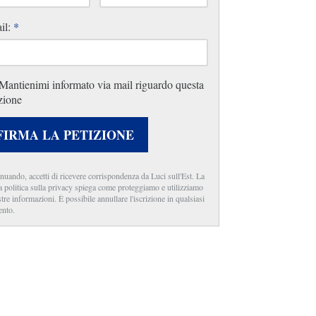
il:
*
Mantienimi informato via mail riguardo questa
zione
FIRMA LA PETIZIONE
nuando, accetti di ricevere corrispondenza da Luci sull'Est. La
a politica sulla privacy spiega come proteggiamo e utilizziamo
stre informazioni. È possibile annullare l'iscrizione in qualsiasi
nto.