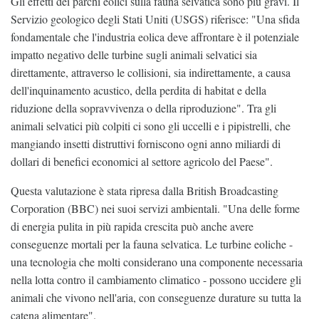
Gli effetti dei parchi eolici sulla fauna selvatica sono più gravi. Il
Servizio geologico degli Stati Uniti (USGS) riferisce: "Una sfida
fondamentale che l'industria eolica deve affrontare è il potenziale
impatto negativo delle turbine sugli animali selvatici sia
direttamente, attraverso le collisioni, sia indirettamente, a causa
dell'inquinamento acustico, della perdita di habitat e della
riduzione della sopravvivenza o della riproduzione". Tra gli
animali selvatici più colpiti ci sono gli uccelli e i pipistrelli, che
mangiando insetti distruttivi forniscono ogni anno miliardi di
dollari di benefici economici al settore agricolo del Paese".
Questa valutazione è stata ripresa dalla British Broadcasting
Corporation (BBC) nei suoi servizi ambientali. "Una delle forme
di energia pulita in più rapida crescita può anche avere
conseguenze mortali per la fauna selvatica. Le turbine eoliche -
una tecnologia che molti considerano una componente necessaria
nella lotta contro il cambiamento climatico - possono uccidere gli
animali che vivono nell'aria, con conseguenze durature su tutta la
catena alimentare".