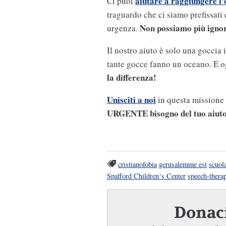
aiutare a raggiungere l’
Ci puoi
traguardo che ci siamo prefissati
Non possiamo più ignora
urgenza.
Il nostro aiuto è solo una goccia
tante gocce fanno un oceano. E o
la differenza!
Unisciti a noi
in questa missione 
URGENTE bisogno del tuo aiuto
cristianofobia
gerusalemme est
scuol
Spafford Children‘s Center
speech-thera
Donaci