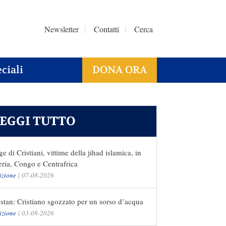
Newsletter
Contatti
Cerca
ciali
DONA ORA
EGGI TUTTO
ge di Cristiani, vittime della jihad islamica, in
ria, Congo e Centrafrica
izione
|
07-08-2026
stan: Cristiano sgozzato per un sorso d’acqua
izione
|
03-08-2026