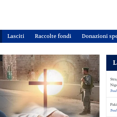
Lasciti
Raccolte fondi
Donazioni spe
L
Stra
Nige
Trad
Paki
Trad