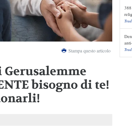
388 
reli
Trad
Den
anti
Trad
Stampa questo articolo
di Gerusalemme
NTE bisogno di te!
onarli!