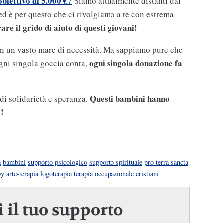
obiettivo di 5.000 €?
Siamo attualmente distanti dal
 ed è per questo che ci rivolgiamo a te con estrema
re il grido di aiuto di questi giovani!
 in un vasto mare di necessità. Ma sappiamo pure che
ogni singola donazione fa
gni singola goccia conta,
Questi bambini hanno
di solidarietà e speranza.
!
a
bambini
supporto psicologico
supporto spirituale
pro terra sancta
py
arte-terapia
logoterapia
terapia occupazionale
cristiani
 il tuo supporto