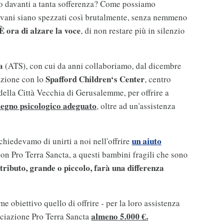
o davanti a tanta sofferenza? Come possiamo
iovani siano spezzati così brutalmente, senza nemmeno
È ora di alzare la voce
, di non restare più in silenzio
a
(ATS), con cui da anni collaboriamo, dal dicembre
Spafford Children‘s Center
zione con lo
, centro
 della Città Vecchia di Gerusalemme, per offrire a
tegno psicologico adeguato
, oltre ad un'assistenza
un aiuto
 chiedevamo di unirti a noi nell'offrire
 con Pro Terra Sancta, a questi bambini fragili che sono
tributo, grande o piccolo, farà una differenza
 obiettivo quello di offrire - per la loro assistenza
almeno
5.000 €.
sociazione Pro Terra Sancta