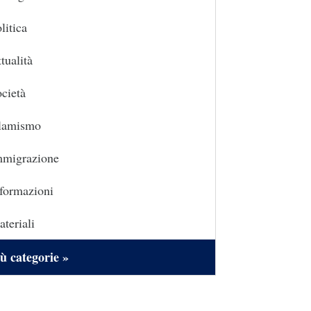
litica
tualità
cietà
slamismo
mmigrazione
formazioni
teriali
ù categorie »