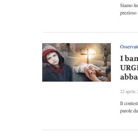
Siamo lie
prezioso 
Osservato
I ba
URGE
abba
22 aprile
Il contes
parole dav