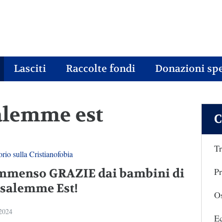
Lasciti
Raccolte fondi
Donazioni spe
salemme est
C
Tr
rio sulla Cristianofobia
Pr
mmenso GRAZIE dai bambini di
salemme Est!
Os
 2024
E