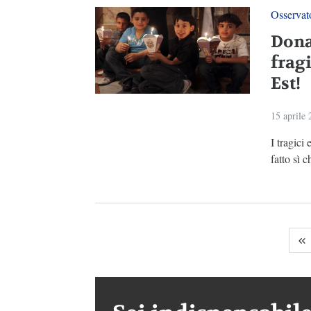
Osservato
Dona
frag
Est!
15 aprile
I tragici
fatto sì c