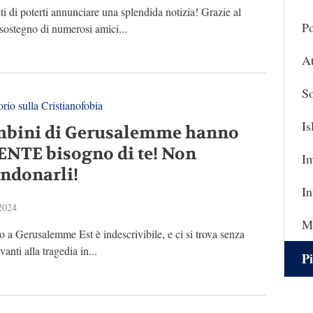
ti di poterti annunciare una splendida notizia! Grazie al
Po
sostegno di numerosi amici...
At
So
rio sulla Cristianofobia
I
mbini di Gerusalemme hanno
NTE bisogno di te! Non
I
ndonarli!
In
 2024
Ma
to a Gerusalemme Est è indescrivibile, e ci si trova senza
anti alla tragedia in...
Pi