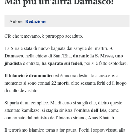
Mai più un’altra Damasco!
Redazione
Autore
Ciò che temevamo, è purtroppo accaduto.
A
La Siria è stata di nuovo bagnata dal sangue dei martiri.
Damasco
durante la S. Messa, uno
, nella chiesa di Sant’Elia,
jihadista
ha sparato sui fedeli
è entrato,
, poi si è fatto esplodere.
Il bilancio è drammatico
ed è ancora destinato a crescere: al
22 morti
momento si sono contati
, oltre sessanta feriti ed il luogo
di culto devastato.
Si parla di un complice. Ma di certo si sa già che, dietro questo
ombra dell’Isis
attentato kamikaze, si staglia sinistra l’
, come
confermato dal ministro dell’Interno siriano, Anas Khattab.
Il terrorismo islamico torna a far paura. Pochi i sopravvissuti alla