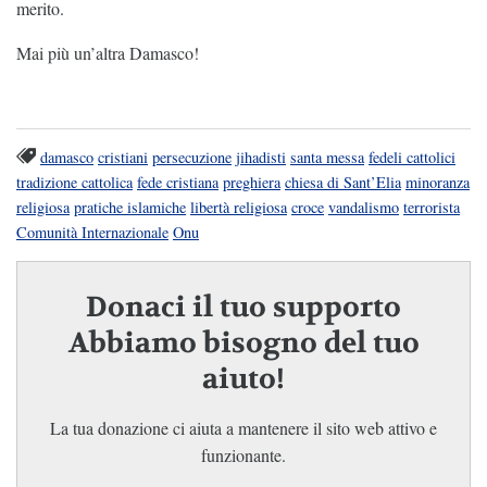
merito.
Mai più un’altra Damasco!
damasco
cristiani
persecuzione
jihadisti
santa messa
fedeli cattolici
tradizione cattolica
fede cristiana
preghiera
chiesa di Sant’Elia
minoranza
religiosa
pratiche islamiche
libertà religiosa
croce
vandalismo
terrorista
Comunità Internazionale
Onu
Donaci il tuo supporto
Abbiamo bisogno del tuo
aiuto!
La tua donazione ci aiuta a mantenere il sito web attivo e
funzionante.