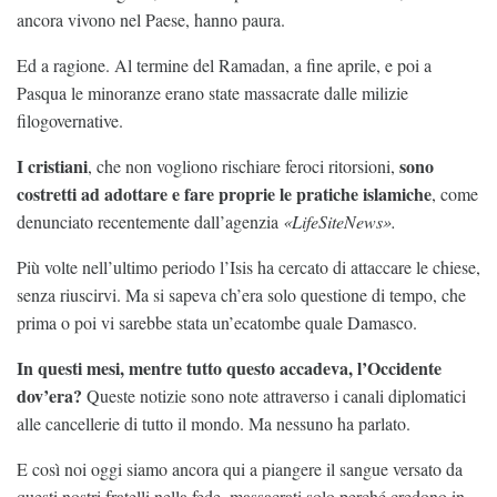
ancora vivono nel Paese, hanno paura.
Ed a ragione. Al termine del Ramadan, a fine aprile, e poi a
Pasqua le minoranze erano state massacrate dalle milizie
filogovernative.
I cristiani
sono
, che non vogliono rischiare feroci ritorsioni,
costretti ad adottare e fare proprie le pratiche islamiche
, come
denunciato recentemente dall’agenzia
«LifeSiteNews».
Più volte nell’ultimo periodo l’Isis ha cercato di attaccare le chiese,
senza riuscirvi. Ma si sapeva ch’era solo questione di tempo, che
prima o poi vi sarebbe stata un’ecatombe quale Damasco.
In questi mesi, mentre tutto questo accadeva, l’Occidente
dov’era?
Queste notizie sono note attraverso i canali diplomatici
alle cancellerie di tutto il mondo. Ma nessuno ha parlato.
E così noi oggi siamo ancora qui a piangere il sangue versato da
questi nostri fratelli nella fede, massacrati solo perché credono in