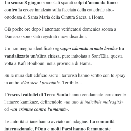
Lo scorso 8 giugno
colpi d’arma da fuoco
sono stati sparati
contro la croce
innalzata sulla facciata della cattedrale siro-
ortodossa di Santa Maria della Cintura Sacra, a Homs.
Già poche ore dopo l’attentato verificatosi domenica scorsa a
Damasco sono stati registrati nuovi disordini.
ha
Un non meglio identificato
«gruppo islamista armato locale»
vandalizzato un’altra chiesa
, pure intitolata a Sant’Elia, questa
volta a Kafr Bouhoun, nella provincia di Hama.
Sulle mura dell’edificio sacro i terroristi hanno scritto con lo spray
in arabo
«Voi siete i prossimi».
Terribile…
Vescovi cattolici di Terra Santa
I
hanno condannato fermamente
l'attacco kamikaze, definendolo
«un atto di indicibile malvagità»
ed
«
un crimine contro l'umanità
».
La comunità
Le autorità siriane hanno avviato un'indagine.
internazionale, l’Onu e molti Paesi hanno fermamente