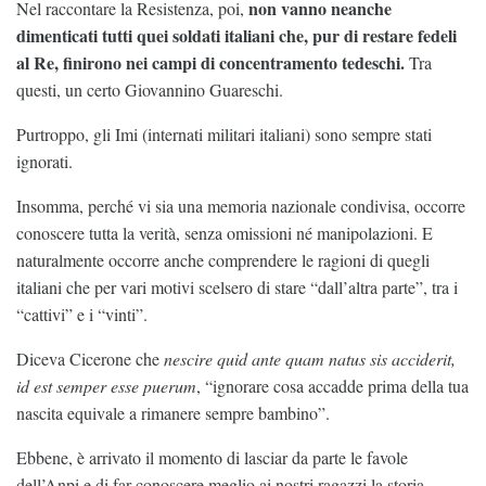
non vanno neanche
Nel raccontare la Resistenza, poi,
dimenticati tutti quei soldati italiani che, pur di restare fedeli
al Re, finirono nei campi di concentramento tedeschi.
Tra
questi, un certo Giovannino Guareschi.
Purtroppo, gli Imi (internati militari italiani) sono sempre stati
ignorati.
Insomma, perché vi sia una memoria nazionale condivisa, occorre
conoscere tutta la verità, senza omissioni né manipolazioni. E
naturalmente occorre anche comprendere le ragioni di quegli
italiani che per vari motivi scelsero di stare “dall’altra parte”, tra i
“cattivi” e i “vinti”.
Diceva Cicerone che
nescire quid ante quam natus sis acciderit,
id est semper esse puerum
, “ignorare cosa accadde prima della tua
nascita equivale a rimanere sempre bambino”.
Ebbene, è arrivato il momento di lasciar da parte le favole
dell’Anpi e di far conoscere meglio ai nostri ragazzi la storia