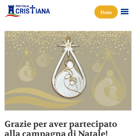
Dona
Grazie per aver partecipato
alla campagna di Natale!