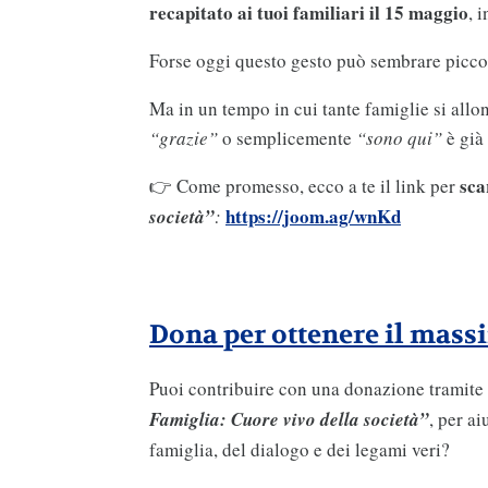
recapitato ai tuoi familiari il 15 maggio
, 
Forse oggi questo gesto può sembrare picco
Ma in un tempo in cui tante famiglie si allon
“grazie”
o semplicemente
“sono qui”
è già
scar
👉 Come promesso, ecco a te il link per
https://joom.ag/wnKd
società”
:
Dona per ottenere il mass
Puoi contribuire con una donazione tramite C
Famiglia: Cuore vivo della società”
, per a
famiglia, del dialogo e dei legami veri?