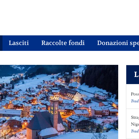
Lasciti
Raccolte fondi
Donazioni spe
L
Poss
Trad
Stra
Nige
Trad