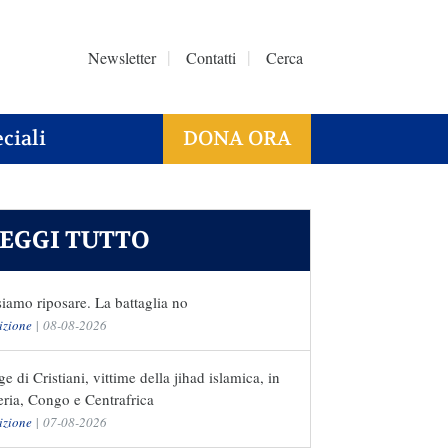
Newsletter
Contatti
Cerca
ciali
DONA ORA
EGGI TUTTO
iamo riposare. La battaglia no
izione
|
08-08-2026
ge di Cristiani, vittime della jihad islamica, in
ria, Congo e Centrafrica
izione
|
07-08-2026