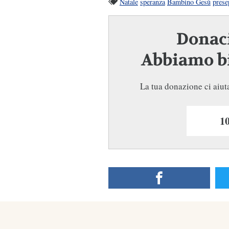
Natale
speranza
Bambino Gesù
prese
Donaci
Abbiamo bi
La tua donazione ci aiuta