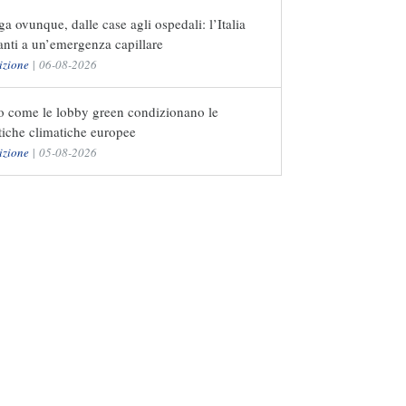
a ovunque, dalle case agli ospedali: l’Italia
nti a un’emergenza capillare
izione
|
06-08-2026
o come le lobby green condizionano le
tiche climatiche europee
izione
|
05-08-2026