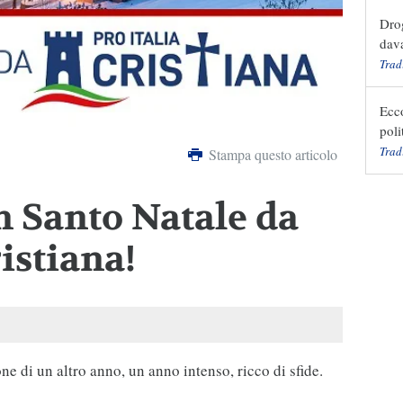
Drog
dava
Trad
Ecc
poli
Trad
Stampa questo articolo
n Santo Natale da
ristiana!
ne di un altro anno, un anno intenso, ricco di sfide.