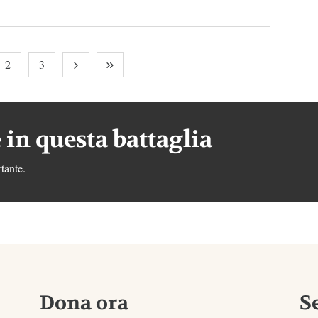
2
3
 in questa battaglia
tante.
Dona ora
S