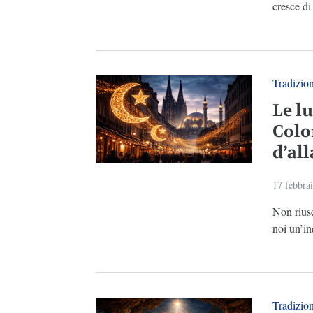
cresce di
Tradizio
Le l
Colo
d’al
17 febbra
Non riusc
noi un’in
Tradizio