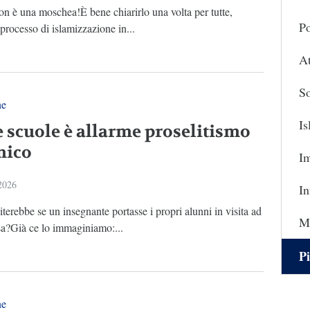
non è una moschea!È bene chiarirlo una volta per tutte,
Po
 processo di islamizzazione in...
At
So
ne
I
e scuole è allarme proselitismo
mico
I
 2026
In
terebbe se un insegnante portasse i propri alunni in visita ad
Ma
sa?Già ce lo immaginiamo:...
Pi
ne