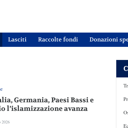
Lasciti
Raccolte fondi
Donazioni spe
C
Tr
ne
Pr
alia, Germania, Paesi Bassi e
io l’islamizzazione avanza
Os
o 2026
E