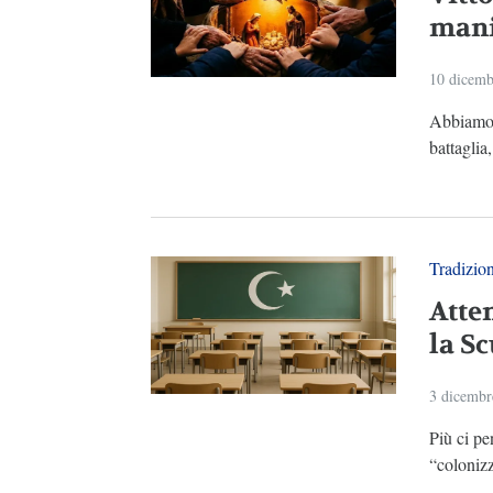
mani
10 dicemb
Abbiamo 
battaglia
Tradizio
Atte
la Sc
3 dicembr
Più ci pe
“colonizz