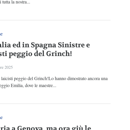
 tutta la nostra...
ne
alia ed in Spagna Sinistre e
sti peggio del Grinch!
re 2025
e laicisti peggio del Grinch!Lo hanno dimostrato ancora una
eggio Emilia, dove le maestre...
ne
oria a Genova, ma ora giù le