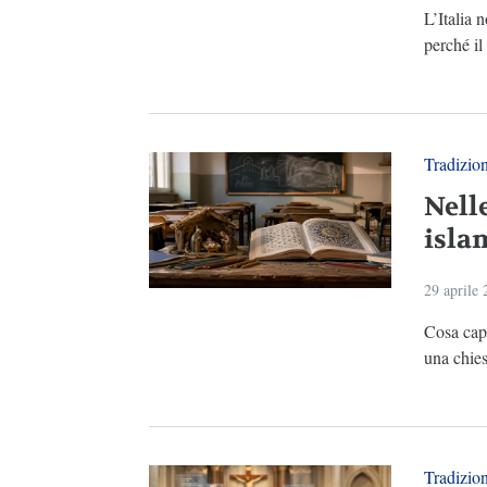
L’Italia 
perché il
Tradizio
Nell
isla
29 aprile
Cosa capi
una chie
Tradizio