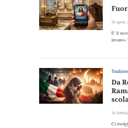
Fuor
20 aprile
E' il se
invano».
Tradizio
Da R
Rama
scola
26 febbra
Ci rivolg