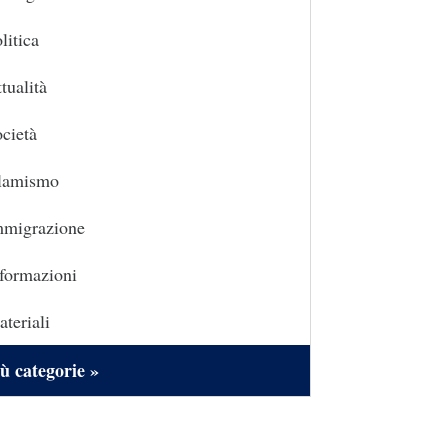
litica
tualità
cietà
slamismo
mmigrazione
formazioni
teriali
ù categorie »