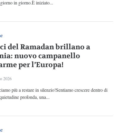
 giorno in giorno.È iniziato...
ne
uci del Ramadan brillano a
nia: nuovo campanello
larme per l’Europa!
io 2026
iamo più a restare in silenzio!Sentiamo crescere dentro di
quietudine profonda, una...
ne