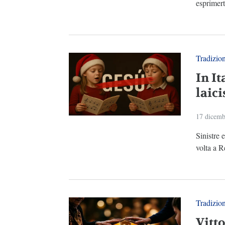
esprimerti
Tradizio
In It
laici
17 dicemb
Sinistre 
volta a R
Tradizio
Vitt