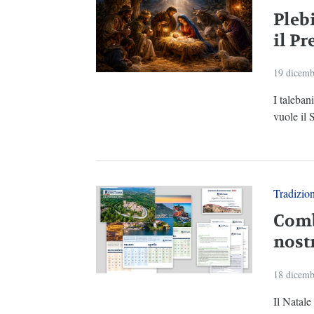
Plebi
il Pr
19 dicemb
I taleban
vuole il 
Tradizio
Comb
nost
18 dicemb
Il Natale