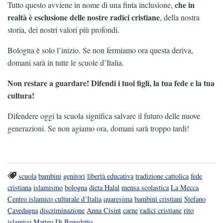
che in
Tutto questo avviene in nome di una finta inclusione,
realtà è esclusione delle nostre radici cristiane
, della nostra
storia, dei nostri valori più profondi.
Bologna è solo l’inizio. Se non fermiamo ora questa deriva,
domani sarà in tutte le scuole d’Italia.
Non restare a guardare! Difendi i tuoi figli, la tua fede e la tua
cultura!
Difendere oggi la scuola significa salvare il futuro delle nuove
generazioni. Se non agiamo ora, domani sarà troppo tardi!
scuola
bambini
genitori
libertà educativa
tradizione cattolica
fede
cristiana
islamismo
bologna
dieta Halal
mensa scolastica
La Mecca
Centro islamico culturale d’Italia
quaresima
bambini cristiani
Stefano
Cavedagna
discriminazione
Anna Cisint
carne
radici cristiane
rito
islamico
Matteo Di Benedetto