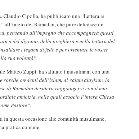
. Claudio Cipolla, ha pubblicato una “Lettera ai
ni” all’inizio del Ramadan, che pure definisce un
ima, pensando all’impegno che accompagnerà questi
ratica del digiuno, della preghiera e nella lettura del
saldare i legami di fede e per orientare le vostre
ella sua volontà”
.
ale Matteo Zuppi, ha salutato i musulmani con una
 e sorelle credenti dell’islam, al-salam alaykum, la
 mese di Ramadan desidero raggiungervi con il mio
cordiale amicizia, nelle quali associo l’intera Chiesa
 come Pastore”
.
volti in questa occasione alle comunità musulmane.
na pratica comune.