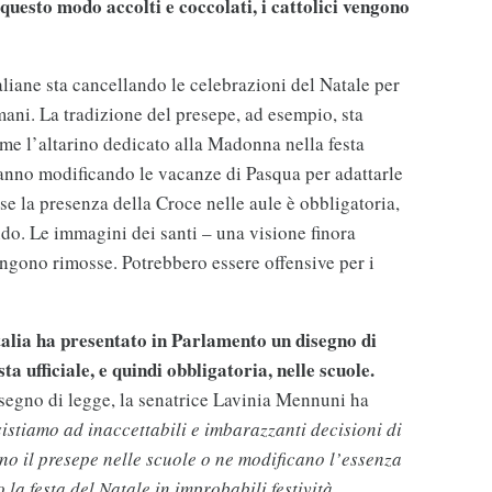
uesto modo accolti e coccolati, i cattolici vengono
liane sta cancellando le celebrazioni del Natale per
mani. La tradizione del presepe, ad esempio, sta
e l’altarino dedicato alla Madonna nella festa
anno modificando le vacanze di Pasqua per adattarle
 la presenza della Croce nelle aule è obbligatoria,
do. Le immagini dei santi – una visione finora
ngono rimosse. Potrebbero essere offensive per i
talia ha presentato in Parlamento un disegno di
ta ufficiale, e quindi obbligatoria, nelle scuole.
segno di legge, la senatrice Lavinia Mennuni ha
stiamo ad inaccettabili e imbarazzanti decisioni di
ano il presepe nelle scuole o ne modificano l’essenza
a festa del Natale in improbabili festività