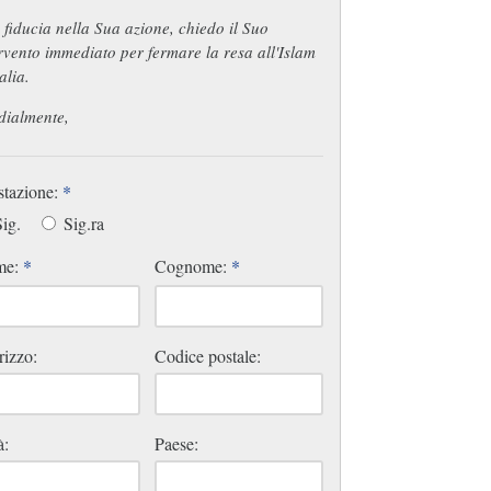
fiducia nella Sua azione, chiedo il Suo
rvento immediato per fermare la resa all'Islam
talia.
dialmente,
stazione:
*
ig.
Sig.ra
me:
*
Cognome:
*
rizzo:
Codice postale:
à:
Paese: