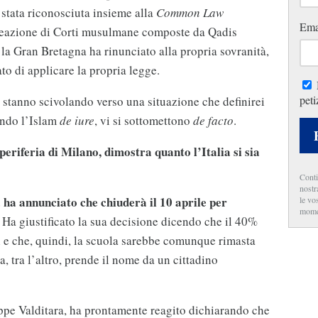
 stata riconosciuta insieme alla
Common Law
Ema
creazione di Corti musulmane composte da Qadis
e, la Gran Bretagna ha rinunciato alla propria sovranità,
to di applicare la propria legge.
peti
a – stanno scivolando verso una situazione che definirei
ando l’Islam
de iure
, vi si sottomettono
de facto
.
a periferia di Milano, dimostra quanto l’Italia si sia
Conti
nostr
a ha annunciato che chiuderà il 10 aprile per
le vo
mome
Ha giustificato la sua decisione dicendo che il 40%
 e che, quindi, la scuola sarebbe comunque rimasta
, tra l’altro, prende il nome da un cittadino
eppe Valditara, ha prontamente reagito dichiarando che