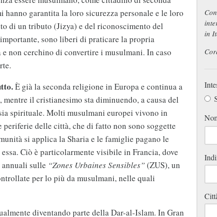
i hanno garantita la loro sicurezza personale e le loro
Con 
inte
o di un tributo (Jizya) e del riconoscimento del
in I
portante, sono liberi di praticare la propria
 e non cerchino di convertire i musulmani. In caso
Cor
rte.
Inte
tto.
È già la seconda religione in Europa e continua a
S
, mentre il cristianesimo sta diminuendo, a causa del
asia spirituale. Molti musulmani europei vivono in
No
 periferie delle città, che di fatto non sono soggette
munità si applica la Sharia e le famiglie pagano le
essa. Ciò è particolarmente visibile in Francia, dove
Indi
 annuali sulle
“Zones Urbaines Sensibles”
(ZUS), un
ntrollate per lo più da musulmani, nelle quali
Citt
ualmente diventando parte della Dar-al-Islam. In Gran