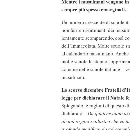
Mentre i musulmani vengono in q
sempre più spesso emarginati.
Un numero crescente di scuole ita
non ferire i sentimenti dei musul
lentamente scomparendo, così com
dell’Immacolata. Molte scuole st
al calendario musulmano. Anche se
molte scuole la stanno sopprimen
comune nelle scuole italiane – ve
musulmani.
Lo scorso dicembre Fratelli d’I
legge per dichiarare il Natale fes
Spiegando le ragioni di questo di
dichiarato:
“Da qualche anno assi
alcuni organi scolastici che viet
profonda modificando ad esempio l