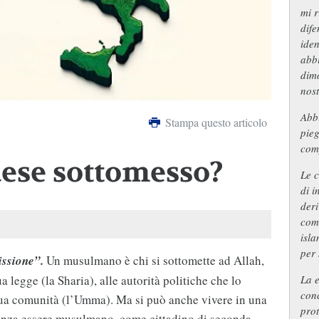
mi r
dife
iden
abbi
dimo
nost
Abbi
Stampa questo articolo
pieg
comp
aese sottomesso?
Le c
di i
deri
come
isla
per 
issione”.
Un musulmano è chi si sottomette ad Allah,
ua legge (la Sharia), alle autorità politiche che lo
La 
conc
 sua comunità (l’Umma). Ma si può anche vivere in una
prot
senza essere musulmano, come cittadino di seconda