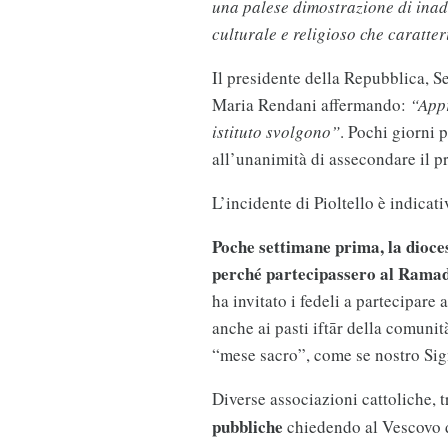
una palese dimostrazione di inade
culturale e religioso che caratter
Il presidente della Repubblica, Se
Maria Rendani affermando:
“Appr
istituto svolgono”
. Pochi giorni 
all’unanimità di assecondare il p
L’incidente di Pioltello è indicat
Poche settimane prima, la dioces
perché partecipassero al Rama
ha invitato i fedeli a partecipare
anche ai pasti iftār della comuni
“mese sacro”, come se nostro Sign
Diverse associazioni cattoliche, t
pubbliche
chiedendo al Vescovo d