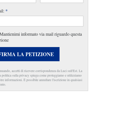
il:
*
Mantienimi informato via mail riguardo questa
zione
FIRMA LA PETIZIONE
nuando, accetti di ricevere corrispondenza da Luci sull'Est. La
a politica sulla privacy spiega come proteggiamo e utilizziamo
stre informazioni. È possibile annullare l'iscrizione in qualsiasi
nto.