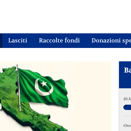
Lasciti
Raccolte fondi
Donazioni spe
B
49.8
Ono