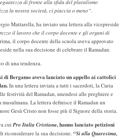
guatezza di fronte alla sfida del pluralismo
izza la nostra società, ci piaccia o meno”
.
rgio Mattarella, ha inviato una lettera alla vicepreside
ezzo il lavoro che il corpo docente e gli organi di
prima, il corpo docente della scuola aveva approvato
reside nella sua decisione di celebrare il Ramadan.
ivo di una tendenza.
i di Bergamo aveva lanciato un appello ai cattolici
dan.
In una lettera inviata a tutti i sacerdoti, la Curia
 alle festività del Ramadan, unendosi alle preghiere e
tà musulmana. La lettera definisce il Ramadan un
ore Gesù Cristo non fosse più il Signore della storia.
, hanno lanciato petizioni
ra cui
Pro Italia Cristiana
i riconsiderare la sua decisione.
“Sì alla Quaresima,