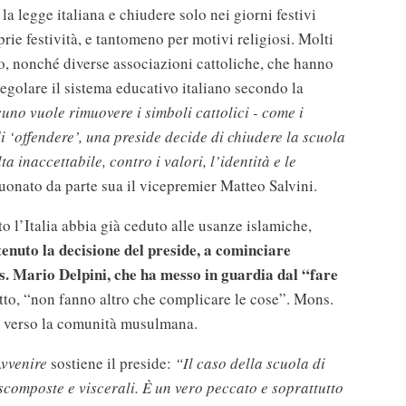
a legge italiana e chiudere solo nei giorni festivi
prie festività, e tantomeno per motivi religiosi. Molti
o, nonché diverse associazioni cattoliche, che hanno
regolare il sistema educativo italiano secondo la
no vuole rimuovere i simboli cattolici - come i
di ‘offendere’, una preside decide di chiudere la scuola
a inaccettabile, contro i valori, l’identità e le
tuonato da parte sua il vicepremier Matteo Salvini.
o l’Italia abbia già ceduto alle usanze islamiche,
enuto la decisione del preside, a cominciare
s. Mario Delpini, che ha messo in guardia dal “fare
tto, “non fanno altro che complicare le cose”. Mons.
ra verso la comunità musulmana.
vvenire
sostiene il preside:
“Il caso della scuola di
 scomposte e viscerali. È un vero peccato e soprattutto