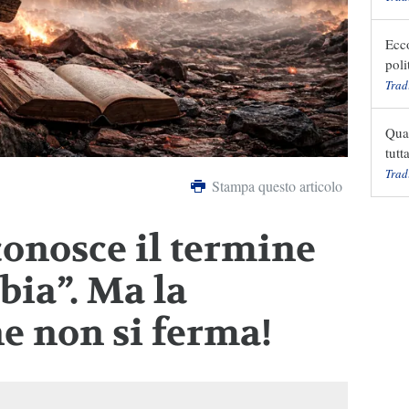
Ecc
poli
Trad
Quan
tutt
Trad
Stampa questo articolo
conosce il termine
bia”. Ma la
e non si ferma!