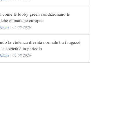
o come le lobby green condizionano le
tiche climatiche europee
izione
|
05-08-2026
do la violenza diventa normale tra i ragazzi,
a la società è in pericolo
izione
|
04-08-2026