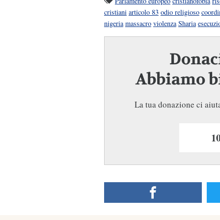
Parlamento europeo
cristianofobia
ri
cristiani
articolo 83
odio religioso
coordi
nigeria
massacro
violenza
Sharia
esecuzi
Donaci
Abbiamo bi
La tua donazione ci aiuta