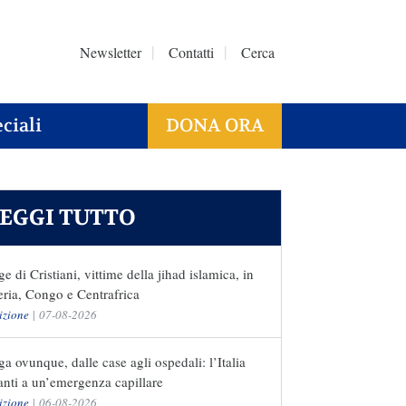
Newsletter
Contatti
Cerca
ciali
DONA ORA
EGGI TUTTO
ge di Cristiani, vittime della jihad islamica, in
ria, Congo e Centrafrica
izione
|
07-08-2026
a ovunque, dalle case agli ospedali: l’Italia
nti a un’emergenza capillare
izione
|
06-08-2026