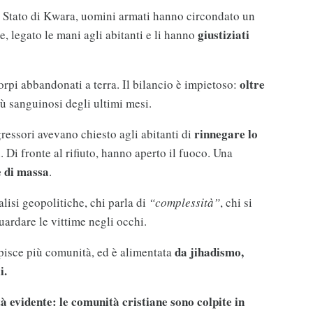
o Stato di Kwara, uomini armati hanno circondato un
giustiziati
, legato le mani agli abitanti e li hanno
oltre
orpi abbandonati a terra. Il bilancio è impietoso:
iù sanguinosi degli ultimi mesi.
rinnegare lo
ressori avevano chiesto agli abitanti di
a
. Di fronte al rifiuto, hanno aperto il fuoco. Una
e di massa
.
alisi geopolitiche, chi parla di
“complessità”
, chi si
guardare le vittime negli occhi.
da jihadismo,
lpisce più comunità, ed è alimentata
i.
tà evidente:
le comunità cristiane sono colpite in