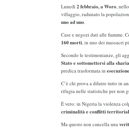
2 febbraio, a
Woro
Lunedì
, nell
villaggio, radunato la popolazione
uno ad uno
.
Case e negozi dati alle fiamme. C
160 morti
, in uno dei massacri p
Secondo le testimonianze, gli agg
Stato e sottomettersi alla shari
esecuzion
predica trasformata in
C’è chi prova a diluire tutto in an
rifugia nelle statistiche per non 
È vero: in Nigeria la violenza co
criminalità e conflitti territorial
veri
Ma questo non cancella una