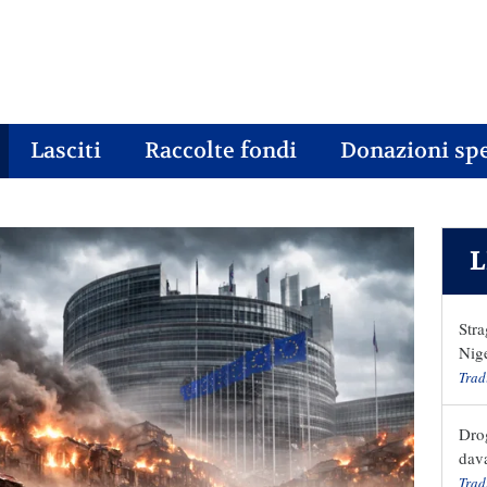
Lasciti
Raccolte fondi
Donazioni spe
L
Stra
Nige
Trad
Drog
dava
Trad