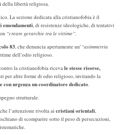
 della libertà religiosa.
co. La sezione dedicata alla cristianofobia è il
gli emendamenti
, di resistenze ideologiche, di tentativi
non
“creare gerarchie tra le vittime”.
colo
83
, che denuncia apertamente un’
“asimmetria
ittime dell’odio religioso.
le stesse risorse,
contro la cristianofobia riceva
ti per altre forme di odio religioso, invitando la
e con urgenza
un coordinatore dedicato
.
pegno strutturale.
cristiani orientali
che l’attenzione rivolta ai
,
schiano di scomparire sotto il peso di persecuzioni,
sistematiche.