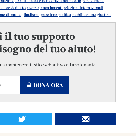
soluzione
Diritti umani e democrazia nel mondo
persecuzione
natore dedicato
risorse
emendamenti
relazioni internazionali
one di massa
jihadismo
pressione politica
mobilitazione
giustizia
 il tuo supporto
sogno del tuo aiuto!
 a mantenere il sito web attivo e funzionante.
DONA ORA