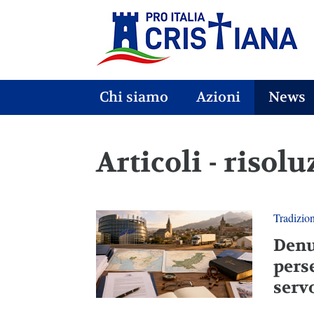
Chi siamo
Azioni
News
Articoli - risol
Tradizio
Denu
pers
servo