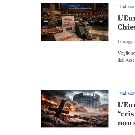
Tradizio
L’Eu
Chie
18 maggi
Vogliono 
dell’Asse
Tradizio
L’Eu
“cri
non 