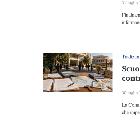
31 luglio
Finalment
informand
Tradizio
Scuo
cont
30 luglio
La Commi
che impeg