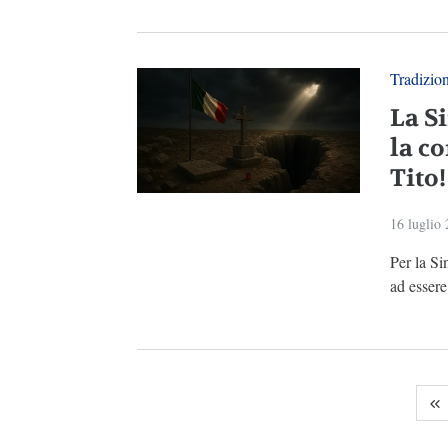
Tradizio
La Si
la c
Tito!
16 luglio
Per la Si
ad esser