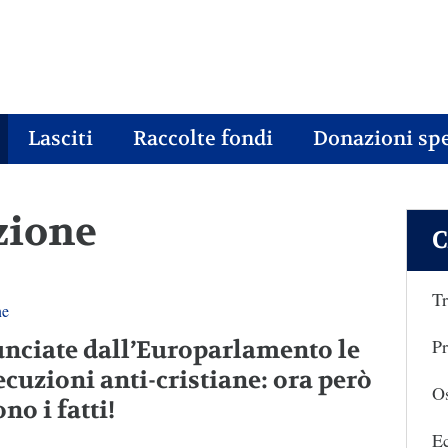
Lasciti
Raccolte fondi
Donazioni spe
uzione
C
Tr
ne
Pr
nciate dall’Europarlamento le
ecuzioni anti-cristiane: ora però
Os
no i fatti!
E