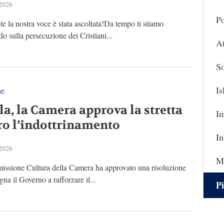
 2026
Po
e la nostra voce è stata ascoltata!Da tempo ti stiamo
o sulla persecuzione dei Cristiani...
At
So
I
ne
la, la Camera approva la stretta
I
ro l’indottrinamento
In
 2026
Ma
ssione Cultura della Camera ha approvato una risoluzione
na il Governo a rafforzare il...
Pi