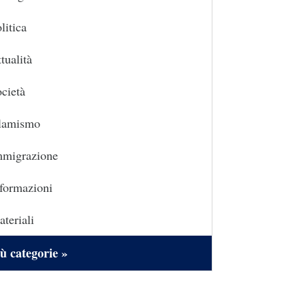
litica
tualità
cietà
slamismo
mmigrazione
formazioni
teriali
ù categorie »