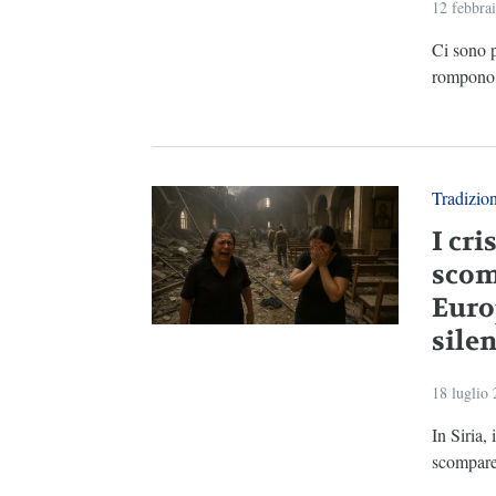
12 febbra
Ci sono 
rompono u
Tradizio
I cri
scom
Euro
silen
18 luglio
In Siria,
scomparen