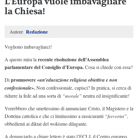
L’Europa vuole imbavagliare
la Chiesa!
Redazione
Autore
Vogliono imbavagliarci!
recente risoluzione dell’Assemblea
A questo mira la
parlamentare del Consiglio d’Europa.
Cosa si chiede con essa?
promuovere «
Di
un’educazione religiosa obiettiva e non
».
confessionale
Non confessionale, capisci? In pratica, si cerca di
ridurre la fede ad una sorta di
“morale”
neutra ed insignificante!
Vorrebbero che smettessimo di annunciare Cristo, il Magistero e la
Dottrina cattolica e che ci limitassimo a rassicuranti
“fervorini”
,
obbedienti ai diktat del wokismo dilagante.
A denunciarlo a chiare lettere è stato l’ECLJ, il Centro europeo