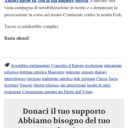
Aiutaci anche tu, con la tua migliore offerta
, a lanciare una
vasta campagna di sensibilizzazione in merito e a denunciare la
persecuzione in corso nel nostro Continente contro la nostra Fede.
Tacere ci renderebbe complici.
Basta silenzi!
Assemblea parlamentare
Consiglio d’Europa
risoluzione
educazione
religiosa
dottrina cattolica
Magistero
wokismo
censura
dialogo
interreligioso
laicismo
tradizione cattolica
fede cristiana
Chiesa
Sacra
Scrittura
Vangelo
libertà religiosa
atti anticristiani
luoghi di culto
protezione
Convenzione europea dei Diritti dell’Uomo
Donaci il tuo supporto
Abbiamo bisogno del tuo