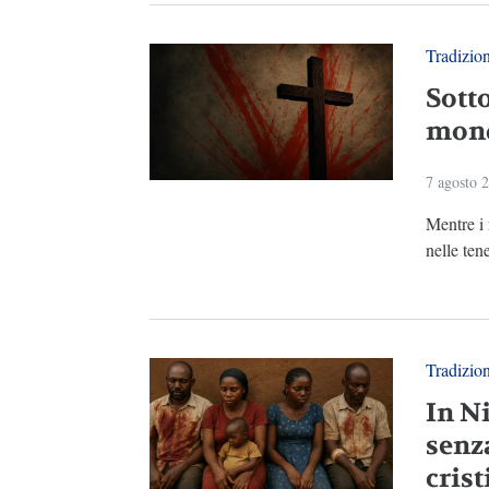
Tradizio
Sotto
mond
7 agosto 
Mentre i 
nelle ten
Tradizio
In N
senz
crist