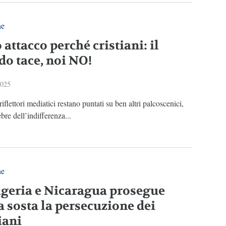
ne
 attacco perché cristiani: il
o tace, noi NO!
2025
riflettori mediatici restano puntati su ben altri palcoscenici,
ebre dell’indifferenza...
ne
igeria e Nicaragua prosegue
a sosta la persecuzione dei
iani