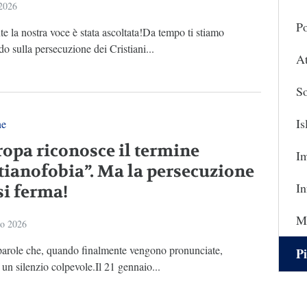
 2026
Po
e la nostra voce è stata ascoltata!Da tempo ti stiamo
o sulla persecuzione dei Cristiani...
At
So
I
ne
ropa riconosce il termine
I
stianofobia”. Ma la persecuzione
In
si ferma!
Ma
io 2026
parole che, quando finalmente vengono pronunciate,
Pi
n silenzio colpevole.Il 21 gennaio...