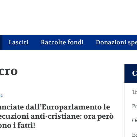
Lasciti
Raccolte fondi
Donazioni spe
cro
C
Tr
ne
Pr
nciate dall’Europarlamento le
ecuzioni anti-cristiane: ora però
Os
no i fatti!
E