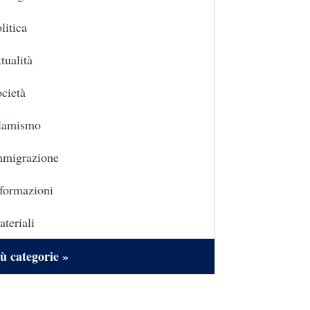
litica
tualità
cietà
slamismo
mmigrazione
formazioni
teriali
ù categorie »