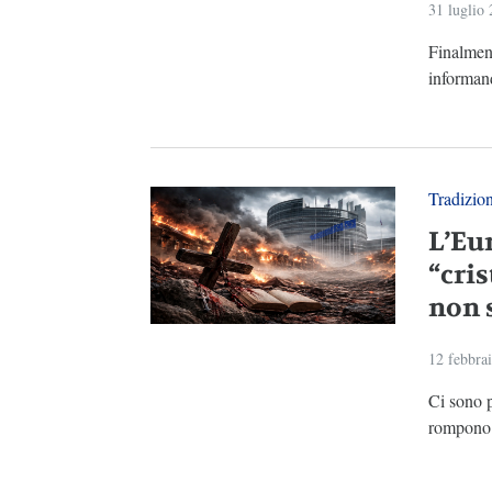
31 luglio
Finalment
informand
Tradizio
L’Eu
“cri
non 
12 febbra
Ci sono 
rompono u