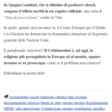
In Spagna i sanitari, che si rifiutino di praticare aborti,
vengono d’ufficio iscritti in un registro ufficiale
, una sorta di
“lista di proscrizione”
contro la Vita.
In aprile, quindi circa un mese fa, il Centro Europeo per il Diritto
e la Giustizia ha denunciato la drammatica situazione al Segretario
generale delle Nazioni Unite.
Il Cristianesimo è, ad oggi, la
È paradossale, non trovi?
religione più perseguitata in Europa ed al mondo, eppure
nessuno se ne preoccupa
, come se il problema non esistesse!
Difendiamo la nostra fede!
cristianofobia
società
tradizione cattolica
fede cristiana
discriminazione religiosa
libertà di culto
sinistre europee
discriminazione
OIDAC
odio anticristiano
Commissione europea
coordinatore specifico