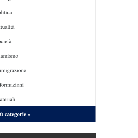
litica
tualità
cietà
slamismo
mmigrazione
formazioni
teriali
ù categorie »