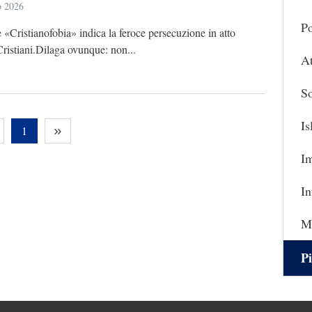
o 2026
Po
e «Cristianofobia» indica la feroce persecuzione in atto
Cristiani.Dilaga ovunque: non...
At
So
I
1
I
In
Ma
Pi