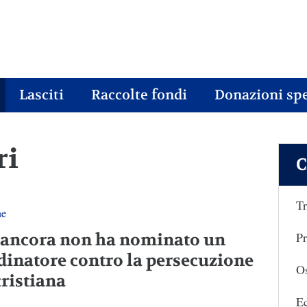
Lasciti
Raccolte fondi
Donazioni spe
ri
C
Tr
ne
Pr
 ancora non ha nominato un
dinatore contro la persecuzione
Os
cristiana
E