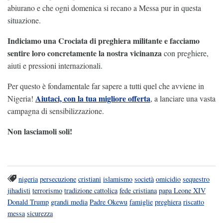
abiurano e che ogni domenica si recano a Messa pur in questa
situazione.
Indiciamo una Crociata di preghiera militante e facciamo
sentire loro concretamente la nostra vicinanza
con preghiere,
aiuti e pressioni internazionali.
Per questo è fondamentale far sapere a tutti quel che avviene in
Aiutaci, con la tua migliore offerta
Nigeria!
, a lanciare una vasta
campagna di sensibilizzazione.
Non lasciamoli soli!
nigeria
persecuzione
cristiani
islamismo
società
omicidio
sequestro
jihadisti
terrorismo
tradizione cattolica
fede cristiana
papa Leone XIV
Donald Trump
grandi media
Padre Okewu
famiglie
preghiera
riscatto
messa
sicurezza