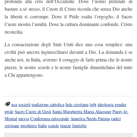
profonda alla crisi dell’Occidente. Dove l’uomo pretende di
bastare a sé stesso, il Cuore di Cristo ricorda che senza Dio anche
la libertà si corrompe. Dove il Pride esalta l’orgoglio, il Sacro
Cuore mostra l’umiltà. Dove la cultura dominante confonde, Cristo
riconcilia.
La consacrazione degli Stati Uniti dice una cosa semplice: una
civiltà può ancora inginocchiarsi davanti a Dio. La domanda è se
anche noi, in Italia, avremo il coraggio di farlo prima che le nostre
piazze, le nostre scuole e le nostre famiglie dimentichino del tutto
a Chi appartengono.
usa
società
tradizione cattolica
fede cristiana
lgbt
ideologia gender
pride
Sacro Cuore di Gesù
Santa Margherita Maria Alacoque
Paray-le-
Monial
messa
Conferenza episcopale
America Needs Fatima
radici
cristiane
preghiera
Italia
scuole
piazze
famiglie