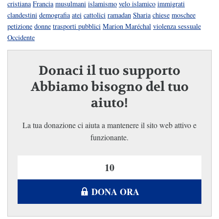
cristiana
Francia
musulmani
islamismo
velo islamico
immigrati
clandestini
demografia
atei
cattolici
ramadan
Sharia
chiese
moschee
petizione
donne
trasporti pubblici
Marion Maréchal
violenza sessuale
Occidente
Donaci il tuo supporto
Abbiamo bisogno del tuo
aiuto!
La tua donazione ci aiuta a mantenere il sito web attivo e
funzionante.
DONA ORA