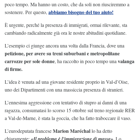
poco tempo. Ma hanno un costo, che da soli non riusciremmo a
abbiamo bisogno del tuo aiuto!
sostenere. Per questo,
È urgente, perché la presenza di immigrati, ormai rilevante, sta
cambiando radicalmente già ora le nostre abitudini quotidiane.
L’esempio ci giunge ancora una volta dalla Francia, dove una
petizione, per avere su treni suburbani e metropolitane
carrozze per sole donne
valanga
, ha raccolto in poco tempo una
di firme.
L’idea è venuta ad una giovane residente proprio in Val-d’Oise,
uno dei Dipartimenti con una massiccia presenza di stranieri.
L’ennesima aggressione con tentativo di stupro ai danni di una
ragazza, consumatasi lo scorso 15 ottobre sul treno regionale RER
a Val-de-Marne, è stata la goccia, che ha fatto traboccare il vaso.
Marion Maréchal
L’eurodeputata francese
lo ha detto
.
chiaramente:
«Il problema è l’immigrazione di massa»
Lo