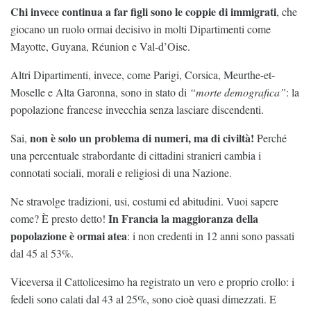
Chi invece continua a far figli sono le coppie di immigrati
, che
giocano un ruolo ormai decisivo in molti Dipartimenti come
Mayotte, Guyana, Réunion e Val-d’Oise.
Altri Dipartimenti, invece, come Parigi, Corsica, Meurthe-et-
Moselle e Alta Garonna, sono in stato di
“morte demografica”
: la
popolazione francese invecchia senza lasciare discendenti.
non è solo un problema di numeri, ma di civiltà!
Sai,
Perché
una percentuale strabordante di cittadini stranieri cambia i
connotati sociali, morali e religiosi di una Nazione.
Ne stravolge tradizioni, usi, costumi ed abitudini. Vuoi sapere
In Francia la maggioranza della
come? È presto detto!
popolazione è ormai atea
: i non credenti in 12 anni sono passati
dal 45 al 53%.
Viceversa il Cattolicesimo ha registrato un vero e proprio crollo: i
fedeli sono calati dal 43 al 25%, sono cioè quasi dimezzati. E