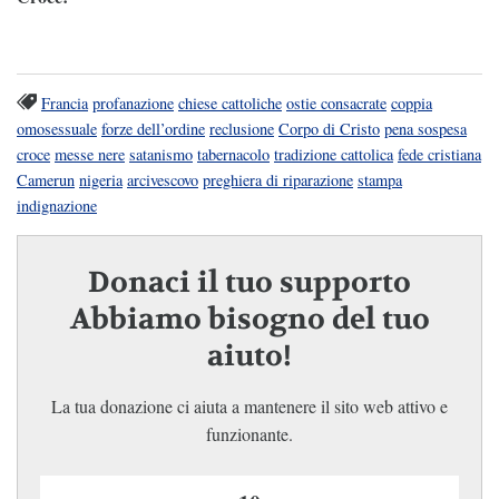
Francia
profanazione
chiese cattoliche
ostie consacrate
coppia
omosessuale
forze dell’ordine
reclusione
Corpo di Cristo
pena sospesa
croce
messe nere
satanismo
tabernacolo
tradizione cattolica
fede cristiana
Camerun
nigeria
arcivescovo
preghiera di riparazione
stampa
indignazione
Donaci il tuo supporto
Abbiamo bisogno del tuo
aiuto!
La tua donazione ci aiuta a mantenere il sito web attivo e
funzionante.