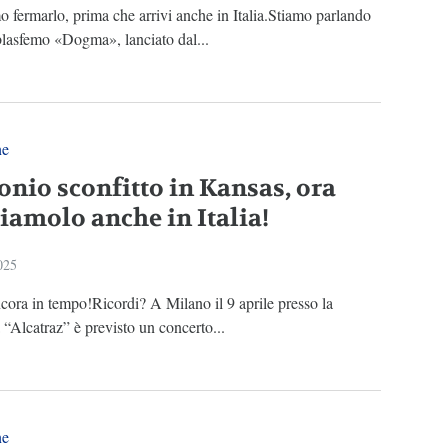
fermarlo, prima che arrivi anche in Italia.Stiamo parlando
blasfemo «Dogma», lanciato dal...
ne
nio sconfitto in Kansas, ora
iamolo anche in Italia!
025
ora in tempo!Ricordi? A Milano il 9 aprile presso la
 “Alcatraz” è previsto un concerto...
ne