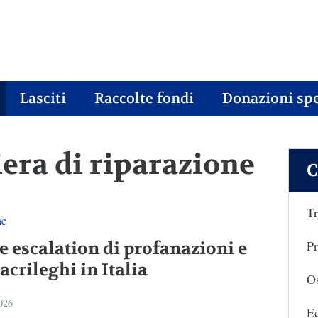
Lasciti
Raccolte fondi
Donazioni spe
iera di riparazione
C
Tr
ne
Pr
e escalation di profanazioni e
sacrileghi in Italia
Os
2026
E