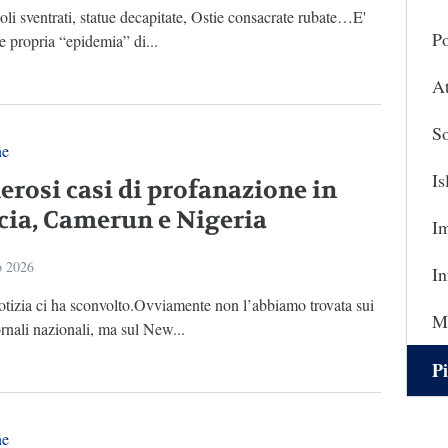
li sventrati, statue decapitate, Ostie consacrate rubate…E'
Po
e propria “epidemia” di...
At
So
ne
I
rosi casi di profanazione in
cia, Camerun e Nigeria
I
o 2026
In
otizia ci ha sconvolto.Ovviamente non l’abbiamo trovata sui
Ma
ornali nazionali, ma sul New...
Pi
ne