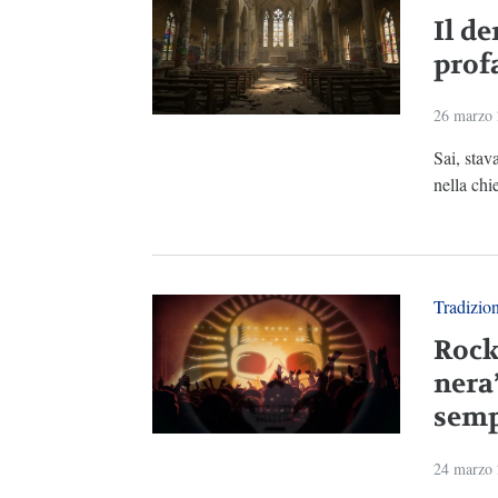
Il de
prof
26 marzo
Sai, stav
nella chie
Tradizio
Rock
nera
semp
24 marzo