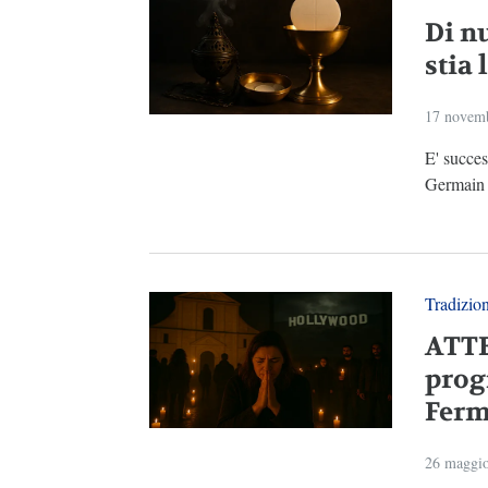
Di n
stia 
17 novem
E' succes
Germain 
Tradizio
ATTE
prog
Ferm
26 maggi