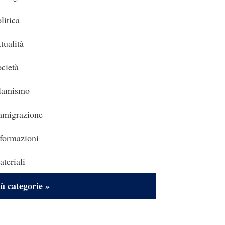
litica
tualità
cietà
slamismo
mmigrazione
formazioni
teriali
ù categorie »