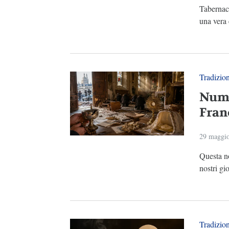
Tabernaco
una vera 
Tradizio
Nume
Fran
29 maggi
Questa n
nostri gi
Tradizio