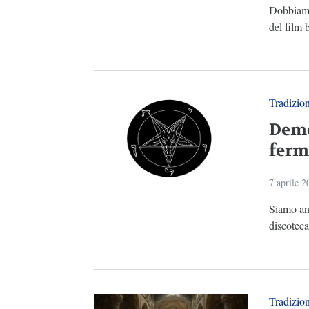
Dobbiamo 
del film 
Tradizio
Demo
ferm
7 aprile 2
Siamo anc
discoteca
Tradizio