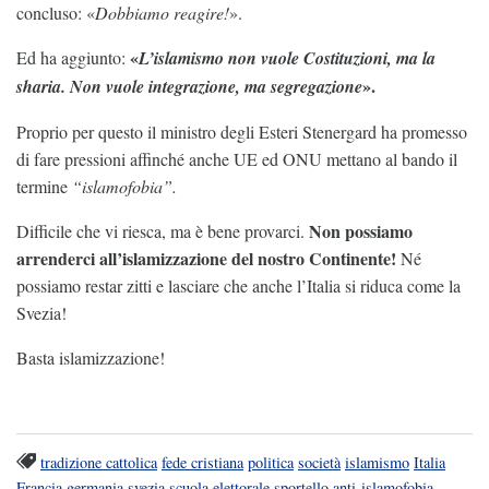
concluso: «
Dobbiamo reagire!
».
«
Ed ha aggiunto:
L’islamismo non vuole Costituzioni, ma la
».
sharia. Non vuole integrazione, ma segregazione
Proprio per questo il ministro degli Esteri Stenergard ha promesso
di fare pressioni affinché anche UE ed ONU mettano al bando il
termine
“islamofobia”.
Non possiamo
Difficile che vi riesca, ma è bene provarci.
arrenderci all’islamizzazione del nostro Continente!
Né
possiamo restar zitti e lasciare che anche l’Italia si riduca come la
Svezia!
Basta islamizzazione!
tradizione cattolica
fede cristiana
politica
società
islamismo
Italia
Francia
germania
svezia
scuola elettorale
sportello anti-islamofobia