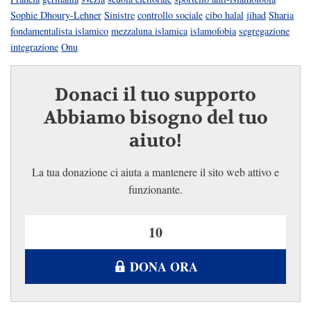
Sophie Dhoury-Lehner
Sinistre
controllo sociale
cibo halal
jihad
Sharia
fondamentalista islamico
mezzaluna islamica
islamofobia
segregazione
integrazione
Onu
Donaci il tuo supporto
Abbiamo bisogno del tuo
aiuto!
La tua donazione ci aiuta a mantenere il sito web attivo e
funzionante.
DONA ORA