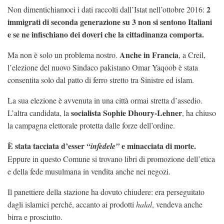
2
Non dimentichiamoci i dati raccolti dall’Istat nell’ottobre 2016:
immigrati di seconda generazione su 3 non si sentono Italiani
e se ne infischiano dei doveri che la cittadinanza comporta.
Anche in Francia
Ma non è solo un problema nostro.
, a Creil,
l’elezione del nuovo Sindaco pakistano Omar Yaqoob è stata
consentita solo dal patto di ferro stretto tra Sinistre ed islam.
La sua elezione è avvenuta in una città ormai stretta d’assedio.
socialista Sophie Dhoury-Lehner
L’altra candidata, la
, ha chiuso
la campagna elettorale protetta dalle forze dell’ordine.
È stata tacciata d’esser
e minacciata di morte.
“infedele”
Eppure in questo Comune si trovano libri di promozione dell’etica
e della fede musulmana in vendita anche nei negozi.
Il panettiere della stazione ha dovuto chiudere: era perseguitato
dagli islamici perché, accanto ai prodotti
halal
, vendeva anche
birra e prosciutto.