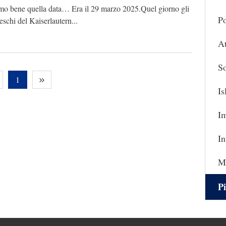
mo bene quella data… Era il 29 marzo 2025.Quel giorno gli
Po
deschi del Kaiserlautern...
At
So
1
I
I
In
Ma
Pi