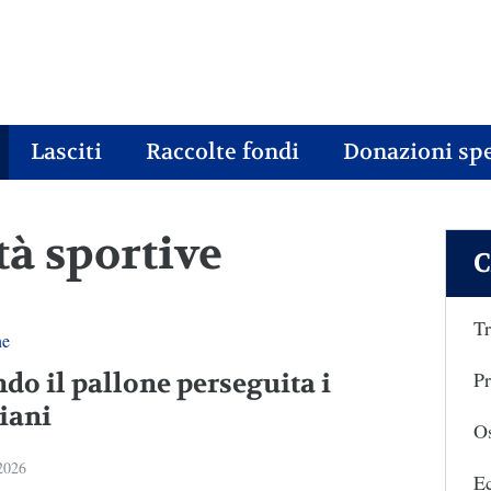
Lasciti
Raccolte fondi
Donazioni spe
ità sportive
C
Tr
ne
Pr
do il pallone perseguita i
tiani
Os
 2026
E