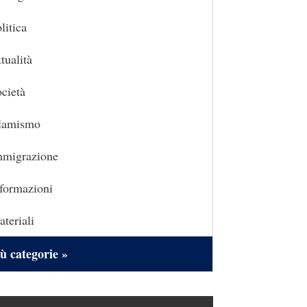
litica
tualità
cietà
slamismo
mmigrazione
formazioni
teriali
ù categorie »