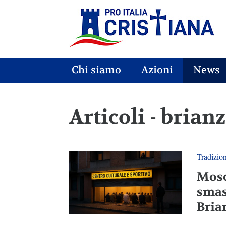
Chi siamo
Azioni
News
Articoli - brian
Tradizio
Mosc
smas
Bria