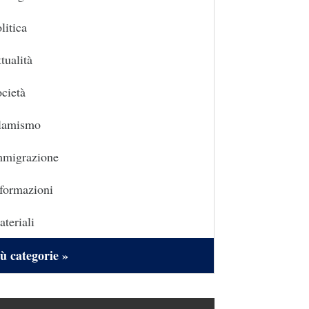
litica
tualità
cietà
slamismo
mmigrazione
formazioni
teriali
ù categorie »