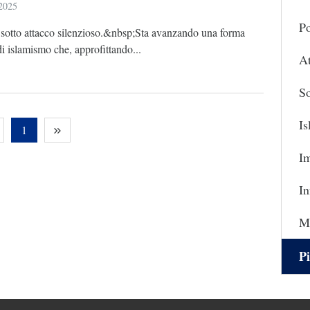
 2025
Po
è sotto attacco silenzioso.&nbsp;Sta avanzando una forma
i islamismo che, approfittando...
At
So
I
1
I
In
Ma
Pi