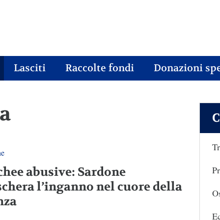
Lasciti
Raccolte fondi
Donazioni spe
za
C
Tr
ne
Pr
hee abusive: Sardone
chera l’inganno nel cuore della
Os
nza
E