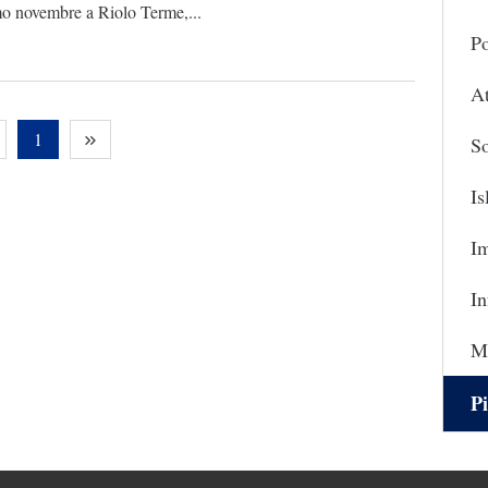
mo novembre a Riolo Terme,...
Po
At
1
So
I
I
In
Ma
Pi