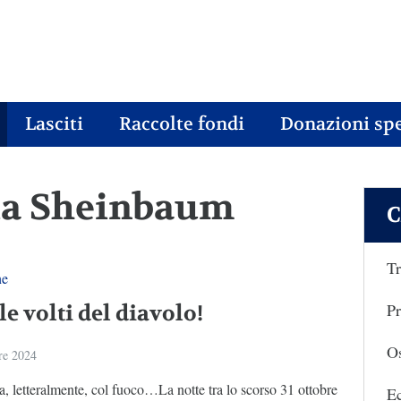
Lasciti
Raccolte fondi
Donazioni spe
dia Sheinbaum
C
Tr
ne
Pr
le volti del diavolo!
Os
re 2024
a, letteralmente, col fuoco…La notte tra lo scorso 31 ottobre
E