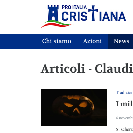
Chi siamo
Azioni
News
Articoli - Clau
Tradizio
I mil
4 novemb
Si scherz