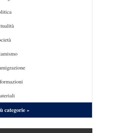
litica
tualità
cietà
slamismo
mmigrazione
formazioni
teriali
ù categorie »