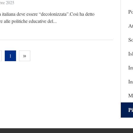
bre 2025
Po
 italiana deve essere “decolonizzata”.Così ha detto
e alle politiche educative del...
At
So
I
1
I
In
Ma
Pi