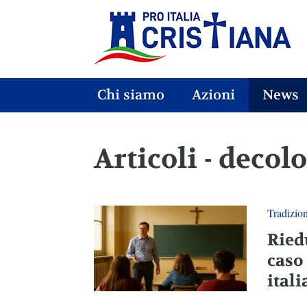
Chi siamo
Azioni
News
Articoli - decol
Tradizio
Riedu
caso
ital