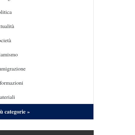
litica
tualità
cietà
slamismo
mmigrazione
formazioni
teriali
ù categorie »