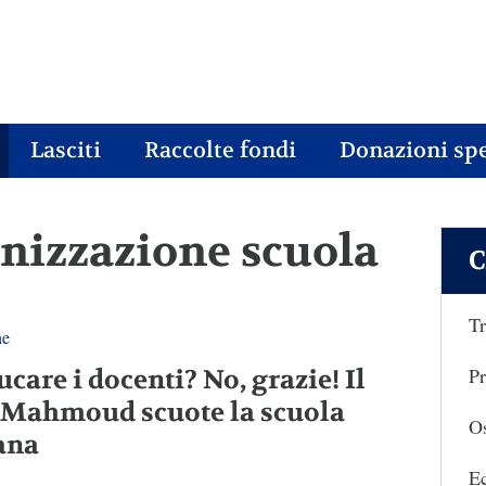
Lasciti
Raccolte fondi
Donazioni spe
onizzazione scuola
C
Tr
ne
Pr
care i docenti? No, grazie! Il
 Mahmoud scuote la scuola
Os
iana
E