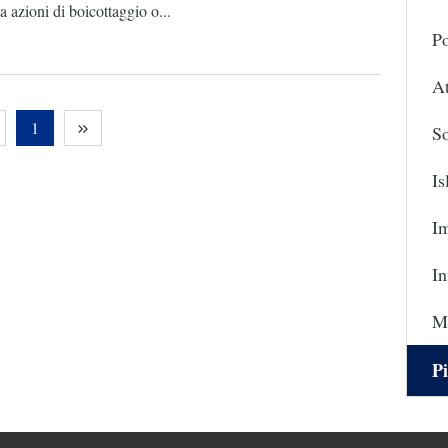
 azioni di boicottaggio o...
Po
At
1
So
I
I
In
Ma
Pi