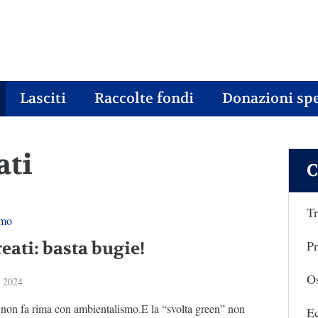
Lasciti
Raccolte fondi
Donazioni spe
ati
C
Tr
smo
Pr
eati: basta bugie!
Os
e 2024
 non fa rima con ambientalismo.E la “svolta green” non
E