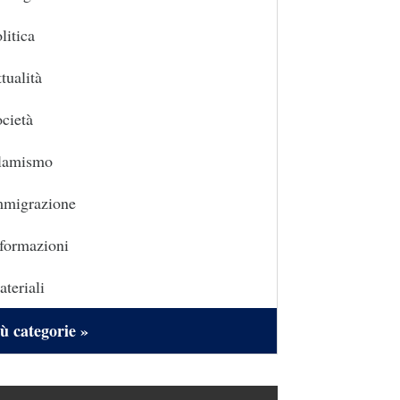
litica
tualità
cietà
slamismo
mmigrazione
formazioni
teriali
ù categorie »