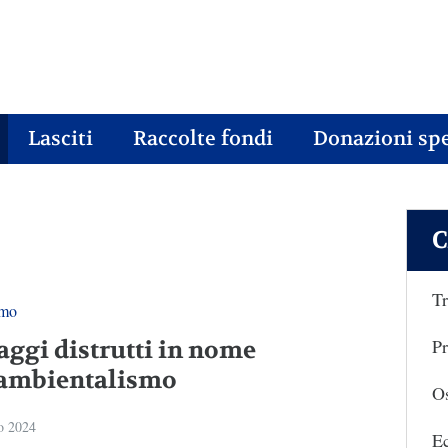
Lasciti
Raccolte fondi
Donazioni spe
C
Tr
smo
Pr
aggi distrutti in nome
’ambientalismo
Os
o 2024
E