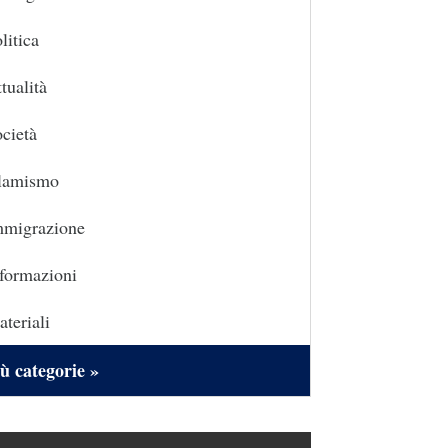
litica
tualità
cietà
slamismo
mmigrazione
formazioni
teriali
ù categorie »