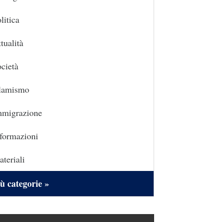
litica
tualità
cietà
slamismo
mmigrazione
formazioni
teriali
ù categorie »