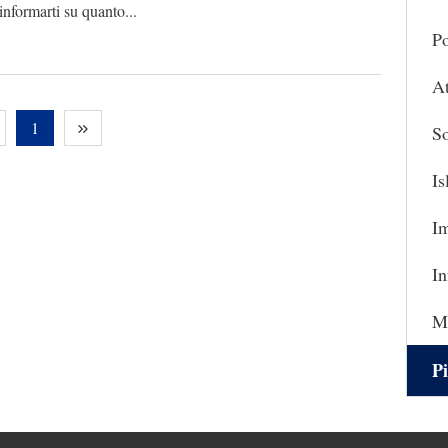
informarti su quanto...
Po
At
1
So
I
I
In
Ma
Pi