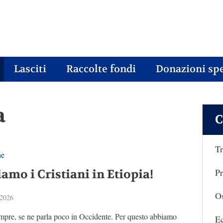
Lasciti
Raccolte fondi
Donazioni spe
a
C
Tr
ne
Pr
amo i Cristiani in Etiopia!
Os
 2026
pre, se ne parla poco in Occidente. Per questo abbiamo
E