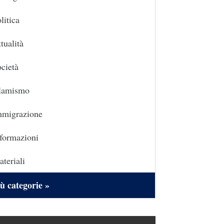
litica
tualità
cietà
slamismo
mmigrazione
formazioni
teriali
ù categorie »