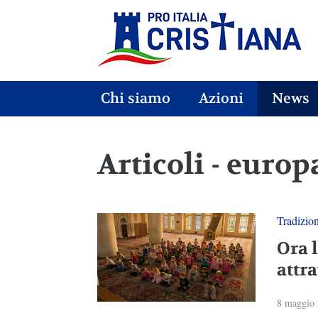
Chi siamo
Azioni
News
Articoli - euro
Tradizio
Ora 
attr
8 maggio