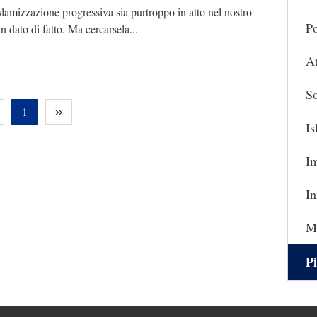
lamizzazione progressiva sia purtroppo in atto nel nostro
Po
n dato di fatto. Ma cercarsela...
At
So
1
I
I
In
Ma
Pi