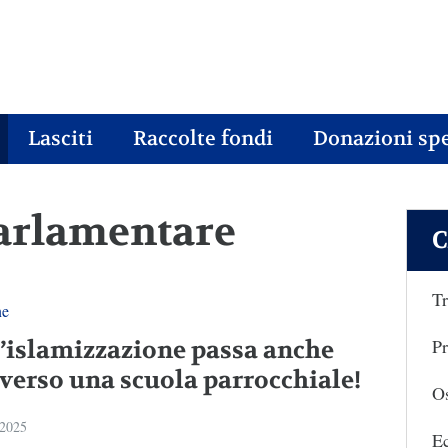
Lasciti
Raccolte fondi
Donazioni spe
parlamentare
C
Tr
ne
Pr
l’islamizzazione passa anche
averso una scuola parrocchiale!
Os
 2025
E