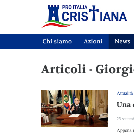
Chi siamo
Azioni
News
Articoli - Gior
Attualità
Una 
25 settem
Appena mo