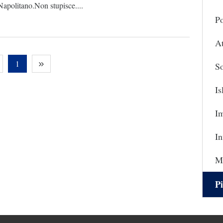
apolitano.Non stupisce....
Po
At
1
So
I
I
In
Ma
Pi