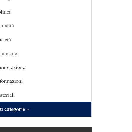
litica
tualità
cietà
slamismo
mmigrazione
formazioni
teriali
ù categorie »