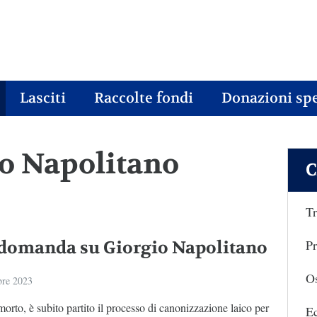
Lasciti
Raccolte fondi
Donazioni spe
gio Napolitano
C
Tr
Pr
domanda su Giorgio Napolitano
Os
bre 2023
rto, è subito partito il processo di canonizzazione laico per
E