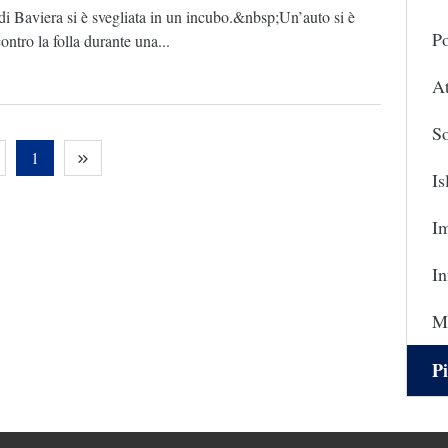
i Baviera si è svegliata in un incubo.&nbsp;Un’auto si è
Po
contro la folla durante una...
At
So
1
I
I
In
Ma
Pi