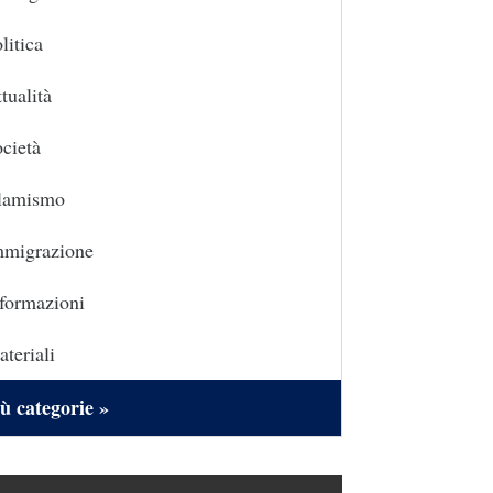
litica
tualità
cietà
slamismo
mmigrazione
formazioni
teriali
ù categorie »