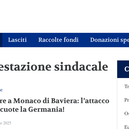
Lasciti
Raccolte fondi
Donazioni spe
festazione sindacale
C
Tr
ne
Pr
re a Monaco di Baviera: l’attacco
scuote la Germania!
Os
io 2025
E